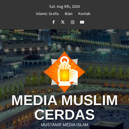
Skip
Sat. Aug 8th, 2026
to
Islamic Grafis
Iklan
Kontak
content
Facebook
Twitter
Instagram
Youtube
MEDIA MUSLIM
CERDAS
MUSTANIR MEDIA ISLAM