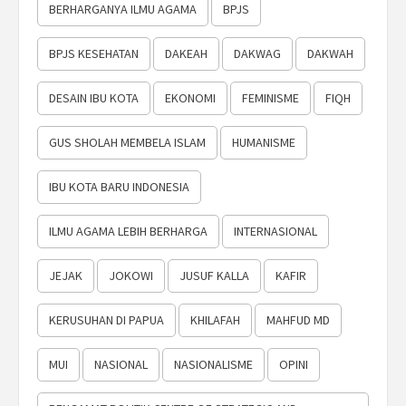
BERHARGANYA ILMU AGAMA
BPJS
BPJS KESEHATAN
DAKEAH
DAKWAG
DAKWAH
DESAIN IBU KOTA
EKONOMI
FEMINISME
FIQH
GUS SHOLAH MEMBELA ISLAM
HUMANISME
IBU KOTA BARU INDONESIA
ILMU AGAMA LEBIH BERHARGA
INTERNASIONAL
JEJAK
JOKOWI
JUSUF KALLA
KAFIR
KERUSUHAN DI PAPUA
KHILAFAH
MAHFUD MD
MUI
NASIONAL
NASIONALISME
OPINI