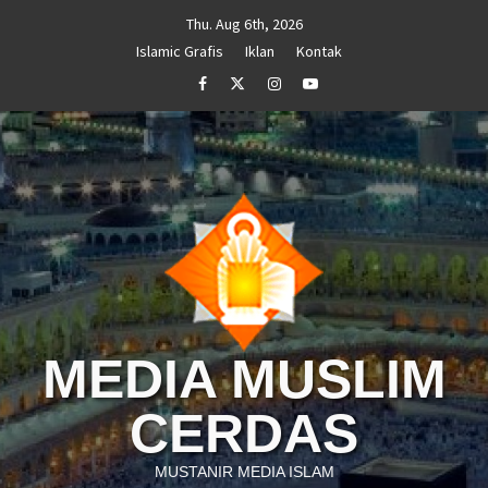
Skip
Thu. Aug 6th, 2026
to
Islamic Grafis
Iklan
Kontak
content
Facebook
Twitter
Instagram
Youtube
MEDIA MUSLIM
CERDAS
MUSTANIR MEDIA ISLAM