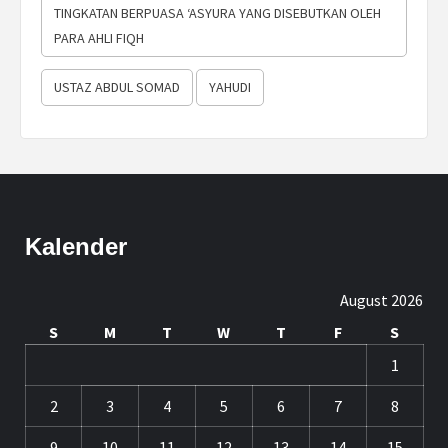
TINGKATAN BERPUASA ‘ASYURA YANG DISEBUTKAN OLEH
PARA AHLI FIQH
USTAZ ABDUL SOMAD
YAHUDI
Kalender
August 2026
S
M
T
W
T
F
S
1
2
3
4
5
6
7
8
9
10
11
12
13
14
15