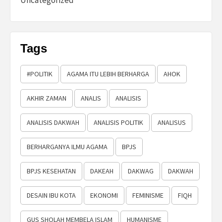
Uncategorized
Tags
#POLITIK
AGAMA ITU LEBIH BERHARGA
AHOK
AKHIR ZAMAN
ANALIS
ANALISIS
ANALISIS DAKWAH
ANALISIS POLITIK
ANALISUS
BERHARGANYA ILMU AGAMA
BPJS
BPJS KESEHATAN
DAKEAH
DAKWAG
DAKWAH
DESAIN IBU KOTA
EKONOMI
FEMINISME
FIQH
GUS SHOLAH MEMBELA ISLAM
HUMANISME