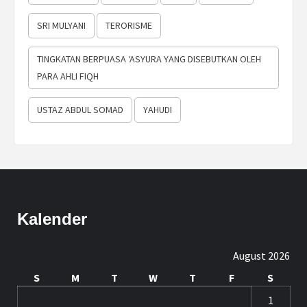
SRI MULYANI
TERORISME
TINGKATAN BERPUASA ‘ASYURA YANG DISEBUTKAN OLEH
PARA AHLI FIQH
USTAZ ABDUL SOMAD
YAHUDI
Kalender
August 2026
S
M
T
W
T
F
S
1