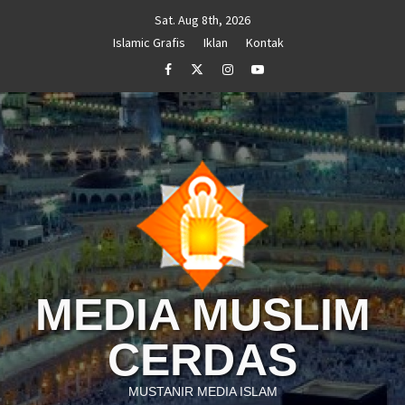
Skip
Sat. Aug 8th, 2026
to
Islamic Grafis
Iklan
Kontak
content
Facebook
Twitter
Instagram
Youtube
MEDIA MUSLIM
CERDAS
MUSTANIR MEDIA ISLAM