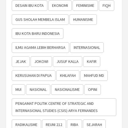
DESAIN IBU KOTA
EKONOMI
FEMINISME
FIQH
GUS SHOLAH MEMBELA ISLAM
HUMANISME
IBU KOTA BARU INDONESIA
ILMU AGAMA LEBIH BERHARGA
INTERNASIONAL
JEJAK
JOKOWI
JUSUF KALLA
KAFIR
KERUSUHAN DI PAPUA
KHILAFAH
MAHFUD MD
MUI
NASIONAL
NASIONALISME
OPINI
PENGAMAT POLITIK CENTRE OF STRATEGIC AND
INTERNASIONAL STUDIES (CSIS) ARYA FERNANDES
RADIKALISME
REUNI 212
RIBA
SEJARAH