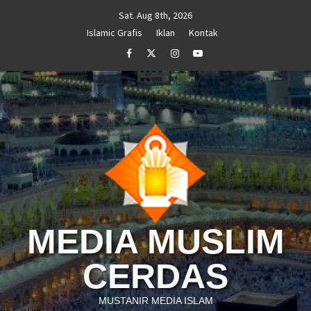
Skip
Sat. Aug 8th, 2026
to
Islamic Grafis
Iklan
Kontak
content
Facebook
Twitter
Instagram
Youtube
MEDIA MUSLIM
CERDAS
MUSTANIR MEDIA ISLAM