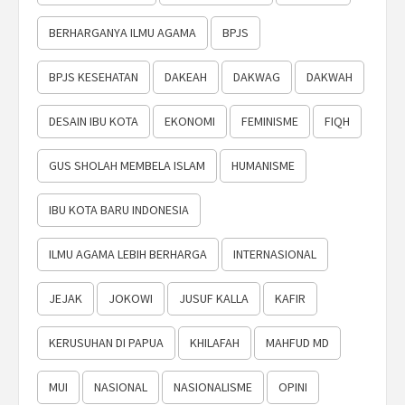
BERHARGANYA ILMU AGAMA
BPJS
BPJS KESEHATAN
DAKEAH
DAKWAG
DAKWAH
DESAIN IBU KOTA
EKONOMI
FEMINISME
FIQH
GUS SHOLAH MEMBELA ISLAM
HUMANISME
IBU KOTA BARU INDONESIA
ILMU AGAMA LEBIH BERHARGA
INTERNASIONAL
JEJAK
JOKOWI
JUSUF KALLA
KAFIR
KERUSUHAN DI PAPUA
KHILAFAH
MAHFUD MD
MUI
NASIONAL
NASIONALISME
OPINI