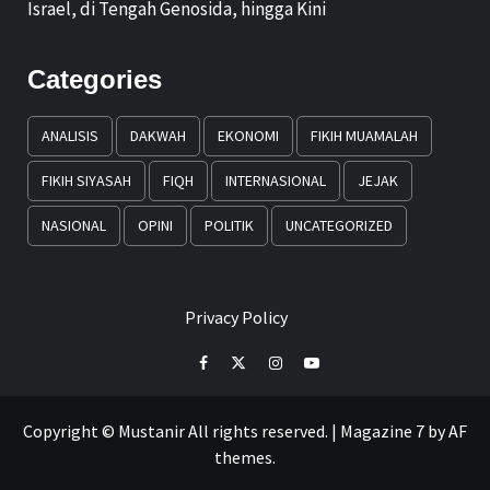
Israel, di Tengah Genosida, hingga Kini
Categories
ANALISIS
DAKWAH
EKONOMI
FIKIH MUAMALAH
FIKIH SIYASAH
FIQH
INTERNASIONAL
JEJAK
NASIONAL
OPINI
POLITIK
UNCATEGORIZED
Privacy Policy
Facebook
Twitter
Instagram
Youtube
Copyright © Mustanir All rights reserved.
|
Magazine 7
by AF
themes.