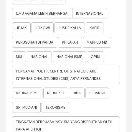
ILMU AGAMA LEBIH BERHARGA
INTERNASIONAL
JEJAK
JOKOWI
JUSUF KALLA
KAFIR
KERUSUHAN DI PAPUA
KHILAFAH
MAHFUD MD
MUI
NASIONAL
NASIONALISME
OPINI
PENGAMAT POLITIK CENTRE OF STRATEGIC AND
INTERNASIONAL STUDIES (CSIS) ARYA FERNANDES
RADIKALISME
REUNI 212
RIBA
SEJARAH
SRI MULYANI
TERORISME
TINGKATAN BERPUASA ‘ASYURA YANG DISEBUTKAN OLEH
PARA AHLI FIQH