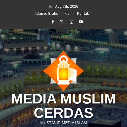
Skip
Fri. Aug 7th, 2026
to
Islamic Grafis
Iklan
Kontak
content
Facebook
Twitter
Instagram
Youtube
MEDIA MUSLIM
CERDAS
MUSTANIR MEDIA ISLAM