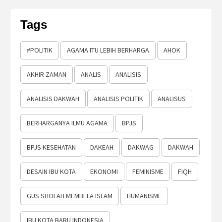
Tags
#POLITIK
AGAMA ITU LEBIH BERHARGA
AHOK
AKHIR ZAMAN
ANALIS
ANALISIS
ANALISIS DAKWAH
ANALISIS POLITIK
ANALISUS
BERHARGANYA ILMU AGAMA
BPJS
BPJS KESEHATAN
DAKEAH
DAKWAG
DAKWAH
DESAIN IBU KOTA
EKONOMI
FEMINISME
FIQH
GUS SHOLAH MEMBELA ISLAM
HUMANISME
IBU KOTA BARU INDONESIA