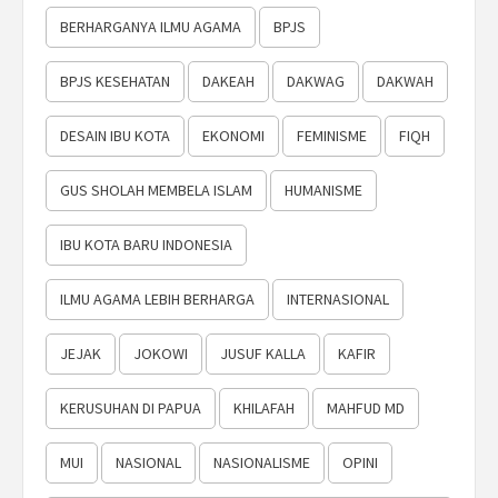
BERHARGANYA ILMU AGAMA
BPJS
BPJS KESEHATAN
DAKEAH
DAKWAG
DAKWAH
DESAIN IBU KOTA
EKONOMI
FEMINISME
FIQH
GUS SHOLAH MEMBELA ISLAM
HUMANISME
IBU KOTA BARU INDONESIA
ILMU AGAMA LEBIH BERHARGA
INTERNASIONAL
JEJAK
JOKOWI
JUSUF KALLA
KAFIR
KERUSUHAN DI PAPUA
KHILAFAH
MAHFUD MD
MUI
NASIONAL
NASIONALISME
OPINI