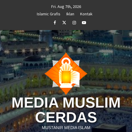
Skip
Fri. Aug 7th, 2026
to
Islamic Grafis
Iklan
Kontak
content
Facebook
Twitter
Instagram
Youtube
MEDIA MUSLIM
CERDAS
MUSTANIR MEDIA ISLAM