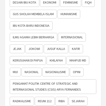
DESAIN IBU KOTA
EKONOMI
FEMINISME
FIQH
GUS SHOLAH MEMBELA ISLAM
HUMANISME
IBU KOTA BARU INDONESIA
ILMU AGAMA LEBIH BERHARGA
INTERNASIONAL
JEJAK
JOKOWI
JUSUF KALLA
KAFIR
KERUSUHAN DI PAPUA
KHILAFAH
MAHFUD MD
MUI
NASIONAL
NASIONALISME
OPINI
PENGAMAT POLITIK CENTRE OF STRATEGIC AND
INTERNASIONAL STUDIES (CSIS) ARYA FERNANDES
RADIKALISME
REUNI 212
RIBA
SEJARAH