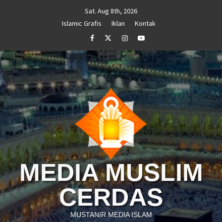
Skip
Sat. Aug 8th, 2026
to
Islamic Grafis
Iklan
Kontak
content
Facebook
Twitter
Instagram
Youtube
MEDIA MUSLIM
CERDAS
MUSTANIR MEDIA ISLAM