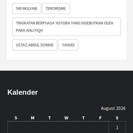
SRI MULYANI
TERORISME
TINGKATAN BERPUASA ‘ASYURA YANG DISEBUTKAN OLEH
PARA AHLI FIQH
USTAZ ABDUL SOMAD
YAHUDI
Kalender
August 2026
S
M
T
W
T
F
S
1