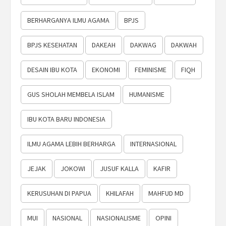
BERHARGANYA ILMU AGAMA
BPJS
BPJS KESEHATAN
DAKEAH
DAKWAG
DAKWAH
DESAIN IBU KOTA
EKONOMI
FEMINISME
FIQH
GUS SHOLAH MEMBELA ISLAM
HUMANISME
IBU KOTA BARU INDONESIA
ILMU AGAMA LEBIH BERHARGA
INTERNASIONAL
JEJAK
JOKOWI
JUSUF KALLA
KAFIR
KERUSUHAN DI PAPUA
KHILAFAH
MAHFUD MD
MUI
NASIONAL
NASIONALISME
OPINI