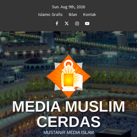
Skip
Sun. Aug 9th, 2026
to
Islamic Grafis
Iklan
Kontak
content
Facebook
Twitter
Instagram
Youtube
MEDIA MUSLIM
CERDAS
MUSTANIR MEDIA ISLAM