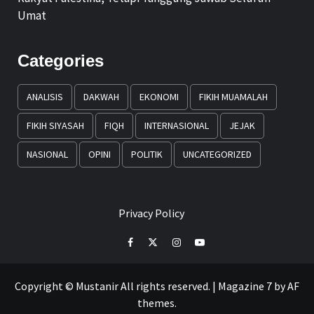
Umat
Categories
ANALISIS
DAKWAH
EKONOMI
FIKIH MUAMALAH
FIKIH SIYASAH
FIQH
INTERNASIONAL
JEJAK
NASIONAL
OPINI
POLITIK
UNCATEGORIZED
Privacy Policy
Facebook
Twitter
Instagram
Youtube
Copyright © Mustanir All rights reserved.
|
Magazine 7
by AF
themes.