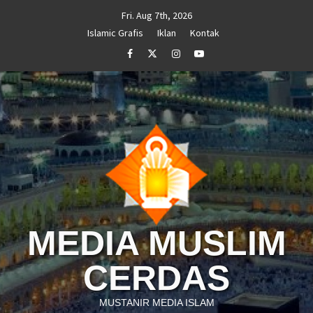
Skip
Fri. Aug 7th, 2026
to
Islamic Grafis
Iklan
Kontak
content
Facebook
Twitter
Instagram
Youtube
MEDIA MUSLIM
CERDAS
MUSTANIR MEDIA ISLAM