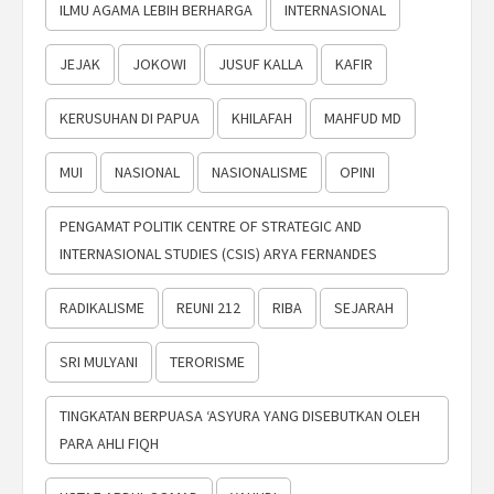
ILMU AGAMA LEBIH BERHARGA
INTERNASIONAL
JEJAK
JOKOWI
JUSUF KALLA
KAFIR
KERUSUHAN DI PAPUA
KHILAFAH
MAHFUD MD
MUI
NASIONAL
NASIONALISME
OPINI
PENGAMAT POLITIK CENTRE OF STRATEGIC AND
INTERNASIONAL STUDIES (CSIS) ARYA FERNANDES
RADIKALISME
REUNI 212
RIBA
SEJARAH
SRI MULYANI
TERORISME
TINGKATAN BERPUASA ‘ASYURA YANG DISEBUTKAN OLEH
PARA AHLI FIQH