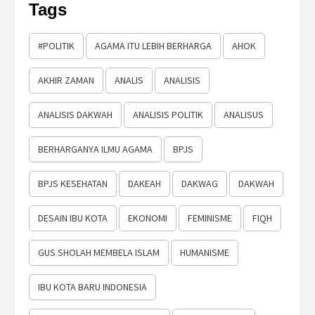
Tags
#POLITIK
AGAMA ITU LEBIH BERHARGA
AHOK
AKHIR ZAMAN
ANALIS
ANALISIS
ANALISIS DAKWAH
ANALISIS POLITIK
ANALISUS
BERHARGANYA ILMU AGAMA
BPJS
BPJS KESEHATAN
DAKEAH
DAKWAG
DAKWAH
DESAIN IBU KOTA
EKONOMI
FEMINISME
FIQH
GUS SHOLAH MEMBELA ISLAM
HUMANISME
IBU KOTA BARU INDONESIA