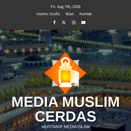
Skip
Fri. Aug 7th, 2026
to
Islamic Grafis
Iklan
Kontak
content
Facebook
Twitter
Instagram
Youtube
MEDIA MUSLIM
CERDAS
MUSTANIR MEDIA ISLAM