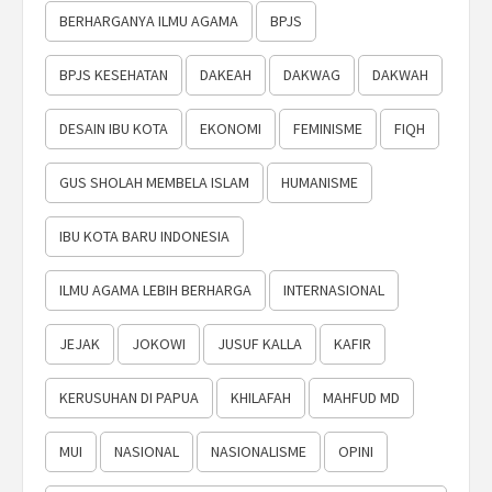
BERHARGANYA ILMU AGAMA
BPJS
BPJS KESEHATAN
DAKEAH
DAKWAG
DAKWAH
DESAIN IBU KOTA
EKONOMI
FEMINISME
FIQH
GUS SHOLAH MEMBELA ISLAM
HUMANISME
IBU KOTA BARU INDONESIA
ILMU AGAMA LEBIH BERHARGA
INTERNASIONAL
JEJAK
JOKOWI
JUSUF KALLA
KAFIR
KERUSUHAN DI PAPUA
KHILAFAH
MAHFUD MD
MUI
NASIONAL
NASIONALISME
OPINI