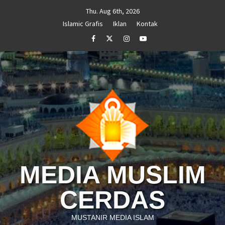
Skip
Thu. Aug 6th, 2026
to
Islamic Grafis
Iklan
Kontak
content
Facebook
Twitter
Instagram
Youtube
MEDIA MUSLIM
CERDAS
MUSTANIR MEDIA ISLAM