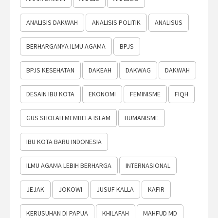
ANALISIS DAKWAH
ANALISIS POLITIK
ANALISUS
BERHARGANYA ILMU AGAMA
BPJS
BPJS KESEHATAN
DAKEAH
DAKWAG
DAKWAH
DESAIN IBU KOTA
EKONOMI
FEMINISME
FIQH
GUS SHOLAH MEMBELA ISLAM
HUMANISME
IBU KOTA BARU INDONESIA
ILMU AGAMA LEBIH BERHARGA
INTERNASIONAL
JEJAK
JOKOWI
JUSUF KALLA
KAFIR
KERUSUHAN DI PAPUA
KHILAFAH
MAHFUD MD