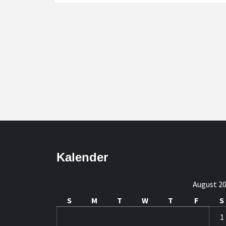
Kalender
August 2
S
M
T
W
T
F
S
1