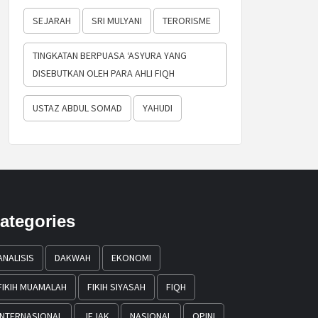
SEJARAH
SRI MULYANI
TERORISME
TINGKATAN BERPUASA ‘ASYURA YANG
DISEBUTKAN OLEH PARA AHLI FIQH
USTAZ ABDUL SOMAD
YAHUDI
ategories
ANALISIS
DAKWAH
EKONOMI
FIKIH MUAMALAH
FIKIH SIYASAH
FIQH
INTERNASIONAL
JEJAK
NASIONAL
OPINI