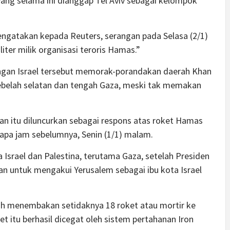
 yang selama ini dianggap Tel Aviv sebagai kelompok
mengatakan kepada Reuters, serangan pada Selasa (2/1)
ter milik organisasi teroris Hamas.”
ngan Israel tersebut memorak-porandakan daerah Khan
 sebelah selatan dan tengah Gaza, meski tak memakan
n itu diluncurkan sebagai respons atas roket Hamas
rapa jam sebelumnya, Senin (1/1) malam.
 Israel dan Palestina, terutama Gaza, setelah Presiden
n untuk mengakui Yerusalem sebagai ibu kota Israel
telah menembakan setidaknya 18 roket atau mortir ke
et itu berhasil dicegat oleh sistem pertahanan Iron