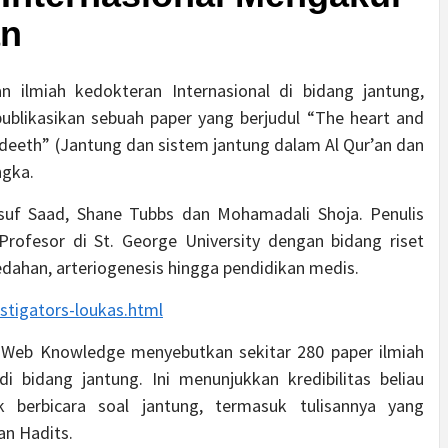
an
n ilmiah kedokteran Internasional di bidang jantung,
publikasikan sebuah paper yang berjudul “The heart and
adeeth” (Jantung dan sistem jantung dalam Al Qur’an dan
ngka.
ousuf Saad, Shane Tubbs dan Mohamadali Shoja. Penulis
rofesor di St. George University dengan bidang riset
dahan, arteriogenesis hingga pendidikan medis.
stigators-loukas.html
IWeb Knowledge menyebutkan sekitar 280 paper ilmiah
i bidang jantung. Ini menunjukkan kredibilitas beliau
 berbicara soal jantung, termasuk tulisannya yang
an Hadits.