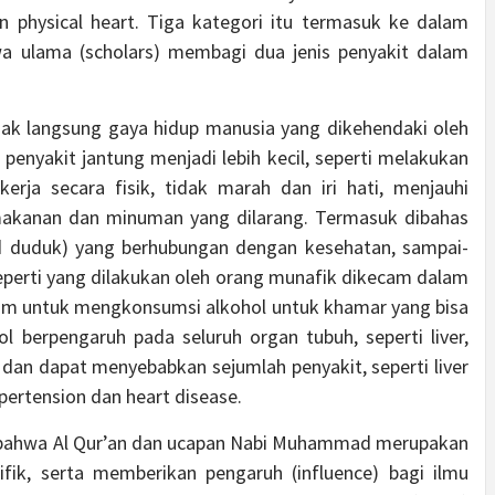
dan physical heart. Tiga kategori itu termasuk ke dalam
hwa ulama (scholars) membagi dua jenis penyakit dalam
idak langsung gaya hidup manusia yang dikehendaki oleh
enyakit jantung menjadi lebih kecil, seperti melakukan
kerja secara fisik, tidak marah dan iri hati, menjauhi
 makanan dan minuman yang dilarang. Termasuk dibahas
jud duduk) yang berhubungan dengan kesehatan, sampai-
eperti yang dilakukan oleh orang munafik dikecam dalam
slam untuk mengkonsumsi alkohol untuk khamar yang bisa
ol berpengaruh pada seluruh organ tubuh, seperti liver,
 dan dapat menyebabkan sejumlah penyakit, seperti liver
hypertension dan heart disease.
n bahwa Al Qur’an dan ucapan Nabi Muhammad merupakan
tifik, serta memberikan pengaruh (influence) bagi ilmu