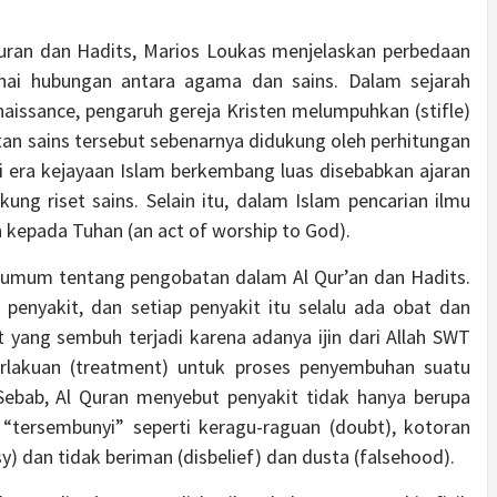
Quran dan Hadits, Marios Loukas menjelaskan perbedaan
nai hubungan antara agama dan sains. Dalam sejarah
aissance, pengaruh gereja Kristen melumpuhkan (stifle)
an sains tersebut sebenarnya didukung oleh perhitungan
di era kejayaan Islam berkembang luas disebabkan ajaran
g riset sains. Selain itu, dalam Islam pencarian ilmu
kepada Tuhan (an act of worship to God).
 umum tentang pengobatan dalam Al Qur’an dan Hadits.
penyakit, dan setiap penyakit itu selalu ada obat dan
yang sembuh terjadi karena adanya ijin dari Allah SWT
rlakuan (treatment) untuk proses penyembuhan suatu
k. Sebab, Al Quran menyebut penyakit tidak hanya berupa
 “tersembunyi” seperti keragu-raguan (doubt), kotoran
y) dan tidak beriman (disbelief) dan dusta (falsehood).