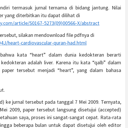
endiri termasuk jurnal ternama di bidang jantung. Nilai
r yang diterbitkan itu dapat dilihat di
gy.com/article/S0167-5273(09)00566-X/abstract
ersebut, silakan mendownload file pdfnya di
J/heart-cardiovascular-quran-had.html
, bahwa kata “heart” dalam dunia kedokteran berarti
 kedokteran adalah liver. Karena itu kata “qalb” dalam
s paper tersebut menjadi “heart”, yang dalam bahasa
ut.
d) ke jurnal tersebut pada tanggal 7 Mei 2009. Ternyata,
ei 2009, paper tersebut langsung disetujui (accepted)
getahuan saya, proses ini sangat-sangat cepat. Rata-rata
gga beberapa bulan untuk dapat disetujui oleh editor