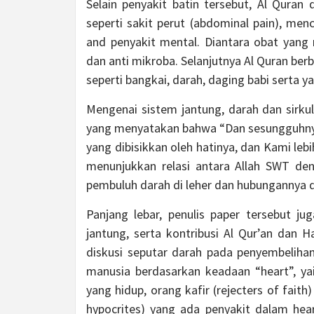
Selain penyakit batin tersebut, Al Quran
seperti sakit perut (abdominal pain), menc
and penyakit mental. Diantara obat yang
dan anti mikroba. Selanjutnya Al Quran be
seperti bangkai, darah, daging babi serta y
Mengenai sistem jantung, darah dan sirku
yang menyatakan bahwa “Dan sesungguhny
yang dibisikkan oleh hatinya, dan Kami leb
menunjukkan relasi antara Allah SWT de
pembuluh darah di leher dan hubungannya 
Panjang lebar, penulis paper tersebut j
jantung, serta kontribusi Al Qur’an dan H
diskusi seputar darah pada penyembeliha
manusia berdasarkan keadaan “heart”, yai
yang hidup, orang kafir (rejecters of fait
hypocrites) yang ada penyakit dalam hea