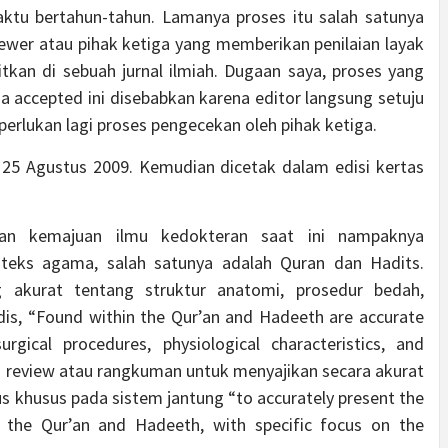
tu bertahun-tahun. Lamanya proses itu salah satunya
ewer atau pihak ketiga yang memberikan penilaian layak
tkan di sebuah jurnal ilmiah. Dugaan saya, proses yang
ga accepted ini disebabkan karena editor langsung setuju
perlukan lagi proses pengecekan oleh pihak ketiga.
da 25 Agustus 2009. Kemudian dicetak dalam edisi kertas
kan kemajuan ilmu kedokteran saat ini nampaknya
-teks agama, salah satunya adalah Quran dan Hadits.
g akurat tentang struktur anatomi, prosedur bedah,
dis, “Found within the Qur’an and Hadeeth are accurate
urgical procedures, physiological characteristics, and
ai review atau rangkuman untuk menyajikan secara akurat
s khusus pada sistem jantung “to accurately present the
 the Qur’an and Hadeeth, with specific focus on the