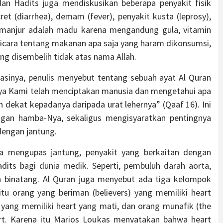
 dan Hadits juga mendiskusikan beberapa penyakit fisik
ret (diarrhea), demam (fever), penyakit kusta (leprosy),
 manjur adalah madu karena mengandung gula, vitamin
rbicara tentang makanan apa saja yang haram dikonsumsi,
ang disembelih tidak atas nama Allah.
lasinya, penulis menyebut tentang sebuah ayat Al Quran
a Kami telah menciptakan manusia dan mengetahui apa
ih dekat kepadanya daripada urat lehernya” (Qaaf 16). Ini
ngan hamba-Nya, sekaligus mengisyaratkan pentingnya
dengan jantung.
uga mengupas jantung, penyakit yang berkaitan dengan
adits bagi dunia medik. Seperti, pembuluh darah aorta,
n binatang. Al Quran juga menyebut ada tiga kelompok
tu orang yang beriman (believers) yang memiliki heart
h) yang memiliki heart yang mati, dan orang munafik (the
rt. Karena itu Marios Loukas menyatakan bahwa heart