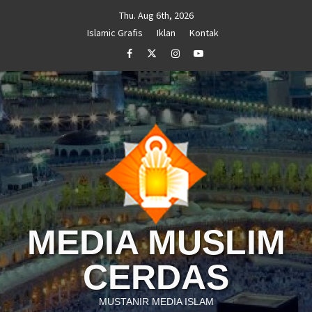
Skip
Thu. Aug 6th, 2026
to
Islamic Grafis
Iklan
Kontak
content
Facebook
Twitter
Instagram
Youtube
MEDIA MUSLIM
CERDAS
MUSTANIR MEDIA ISLAM