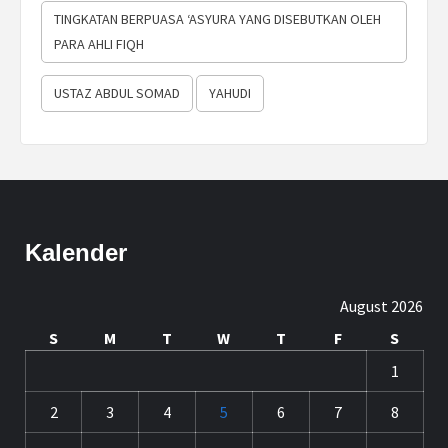
TINGKATAN BERPUASA ‘ASYURA YANG DISEBUTKAN OLEH
PARA AHLI FIQH
USTAZ ABDUL SOMAD
YAHUDI
Kalender
August 2026
S
M
T
W
T
F
S
1
2
3
4
5
6
7
8