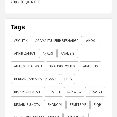
Uncategorized
Tags
#POLITIK
AGAMA ITU LEBIH BERHARGA
AHOK
AKHIR ZAMAN
ANALIS
ANALISIS
ANALISIS DAKWAH
ANALISIS POLITIK
ANALISUS
BERHARGANYA ILMU AGAMA
BPJS
BPJS KESEHATAN
DAKEAH
DAKWAG
DAKWAH
DESAIN IBU KOTA
EKONOMI
FEMINISME
FIQH