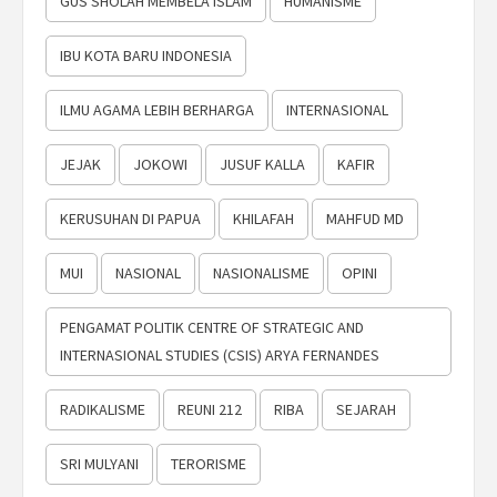
GUS SHOLAH MEMBELA ISLAM
HUMANISME
IBU KOTA BARU INDONESIA
ILMU AGAMA LEBIH BERHARGA
INTERNASIONAL
JEJAK
JOKOWI
JUSUF KALLA
KAFIR
KERUSUHAN DI PAPUA
KHILAFAH
MAHFUD MD
MUI
NASIONAL
NASIONALISME
OPINI
PENGAMAT POLITIK CENTRE OF STRATEGIC AND
INTERNASIONAL STUDIES (CSIS) ARYA FERNANDES
RADIKALISME
REUNI 212
RIBA
SEJARAH
SRI MULYANI
TERORISME