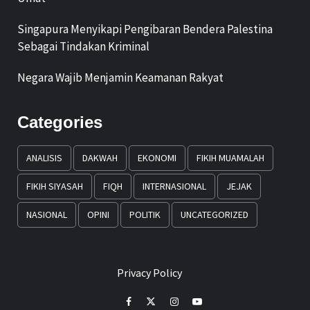
Singapura Menyikapi Pengibaran Bendera Palestina
Sebagai Tindakan Kriminal
Negara Wajib Menjamin Keamanan Rakyat
Categories
ANALISIS
DAKWAH
EKONOMI
FIKIH MUAMALAH
FIKIH SIYASAH
FIQH
INTERNASIONAL
JEJAK
NASIONAL
OPINI
POLITIK
UNCATEGORIZED
Privacy Policy
Facebook
Twitter
Instagram
Youtube