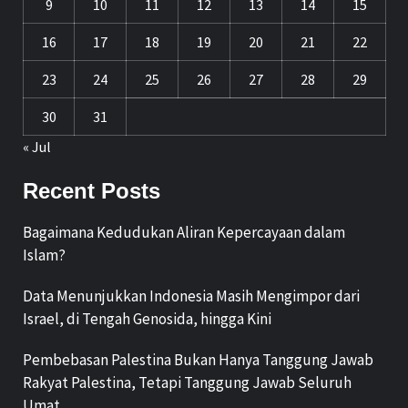
9
10
11
12
13
14
15
16
17
18
19
20
21
22
23
24
25
26
27
28
29
30
31
« Jul
Recent Posts
Bagaimana Kedudukan Aliran Kepercayaan dalam
Islam?
Data Menunjukkan Indonesia Masih Mengimpor dari
Israel, di Tengah Genosida, hingga Kini
Pembebasan Palestina Bukan Hanya Tanggung Jawab
Rakyat Palestina, Tetapi Tanggung Jawab Seluruh
Umat