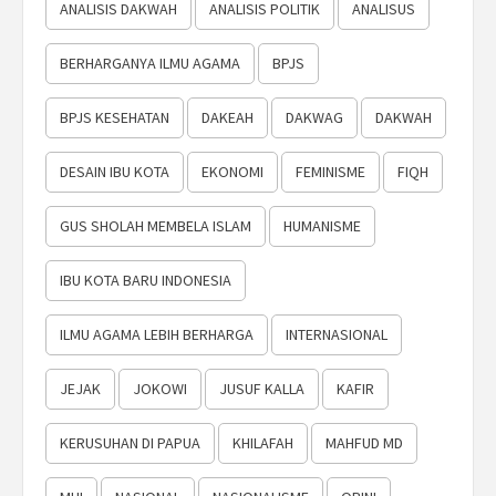
ANALISIS DAKWAH
ANALISIS POLITIK
ANALISUS
BERHARGANYA ILMU AGAMA
BPJS
BPJS KESEHATAN
DAKEAH
DAKWAG
DAKWAH
DESAIN IBU KOTA
EKONOMI
FEMINISME
FIQH
GUS SHOLAH MEMBELA ISLAM
HUMANISME
IBU KOTA BARU INDONESIA
ILMU AGAMA LEBIH BERHARGA
INTERNASIONAL
JEJAK
JOKOWI
JUSUF KALLA
KAFIR
KERUSUHAN DI PAPUA
KHILAFAH
MAHFUD MD