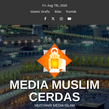
Skip
Fri. Aug 7th, 2026
to
Islamic Grafis
Iklan
Kontak
content
Facebook
Twitter
Instagram
Youtube
MEDIA MUSLIM
CERDAS
MUSTANIR MEDIA ISLAM