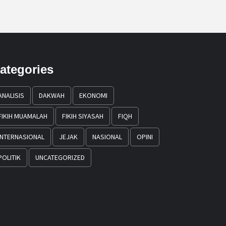
ategories
ANALISIS
DAKWAH
EKONOMI
FIKIH MUAMALAH
FIKIH SIYASAH
FIQH
INTERNASIONAL
JEJAK
NASIONAL
OPINI
POLITIK
UNCATEGORIZED