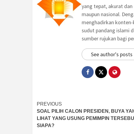
yang tepat, akurat dan 
maupun nasional. Deng
menghadirkan konten-ko
sudut pandang islami d
sumber rujukan bagi p
See author's posts
Post
PREVIOUS
SOAL PILIH CALON PRESIDEN, BUYA YA
navigation
LIHAT YANG USUNG PEMIMPIN TERSEB
SIAPA?