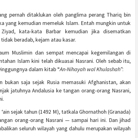
ang pernah ditaklukan oleh panglima perang Thariq bin
frika yang kemudian memeluk Islam. Entah mungkin untuk
 Ziyad, kata-kata Barbar kemudian jika disematkan
 tidak beradab, kejam atau kasar.
 kaum Muslimin dan sempat mencapai kegemilangan di
ahan Islam kini telah dikuasai Nasrani. Oleh sebab itu,
yinggungnya dalam kitab “
An-Nihayah wal Khulashah”
:
ain bukan saja sejak Rusia memasuki Afghanistan, akan
enjak jatuhnya Andalusia ke tangan orang-orang Nasrani,
i.
 ‘ain sejak tahun (1492 M), tatkala Ghornathoh (Granada)
angan orang-orang Nasrani — sampai hari ini. Dan jihad
mbalikan seluruh wilayah yang dahulu merupakan wilayah