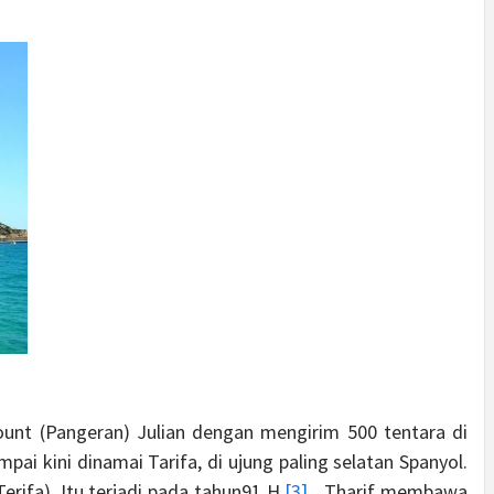
ount (Pangeran) Julian dengan mengirim 500 tentara di
i kini dinamai Tarifa, di ujung paling selatan Spanyol.
rifa). Itu terjadi pada tahun91 H.
[3]
Tharif membawa