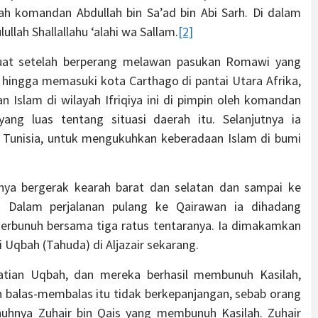
ah komandan Abdullah bin Sa’ad bin Abi Sarh. Di dalam
llah Shallallahu ‘alahi wa Sallam.
[2]
at setelah berperang melawan pasukan Romawi yang
pat hingga memasuki kota Carthago di pantai Utara Afrika,
n Islam di wilayah Ifriqiya ini di pimpin oleh komandan
ang luas tentang situasi daerah itu. Selanjutnya ia
Tunisia, untuk mengukuhkan keberadaan Islam di bumi
nya bergerak kearah barat dan selatan dan sampai ke
o. Dalam perjalanan pulang ke Qairawan ia dihadang
terbunuh bersama tiga ratus tentaranya. Ia dimakamkan
 Uqbah (Tahuda) di Aljazair sekarang.
tian Uqbah, dan mereka berhasil membunuh Kasilah,
 balas-membalas itu tidak berkepanjangan, sebab orang
uhnya Zuhair bin Qais yang membunuh Kasilah. Zuhair