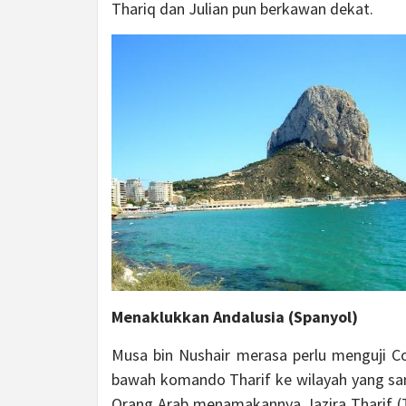
Thariq dan Julian pun berkawan dekat.
Menaklukkan Andalusia (Spanyol)
Musa bin Nushair merasa perlu menguji C
bawah komando Tharif ke wilayah yang sampa
Orang Arab menamakannya Jazira Tharif (Te