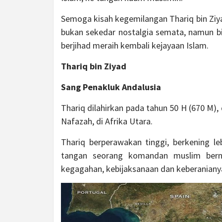
Semoga kisah kegemilangan Thariq bin Ziyad
bukan sekedar nostalgia semata, namun b
berjihad meraih kembali kejayaan Islam.
Thariq bin Ziyad
Sang Penakluk Andalusia
Thariq dilahirkan pada tahun 50 H (670 M), 
Nafazah, di Afrika Utara.
Thariq berperawakan tinggi, berkening le
tangan seorang komandan muslim bern
kegagahan, kebijaksanaan dan keberaniany