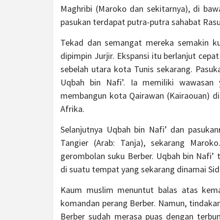
Maghribi (Maroko dan sekitarnya), di baw
pasukan terdapat putra-putra sahabat Rasulu
Tekad dan semangat mereka semakin ku
dipimpin Jurjir. Ekspansi itu berlanjut ce
sebelah utara kota Tunis sekarang. Pasuka
Uqbah bin Nafi’. Ia memiliki wawasan y
membangun kota Qairawan (Kairaouan) di 
Afrika.
Selanjutnya Uqbah bin Nafi’ dan pasukan
Tangier (Arab: Tanja), sekarang Marok
gerombolan suku Berber. Uqbah bin Nafi’ 
di suatu tempat yang sekarang dinamai Sidi
Kaum muslim menuntut balas atas kema
komandan perang Berber. Namun, tindakan
Berber sudah merasa puas dengan terbun