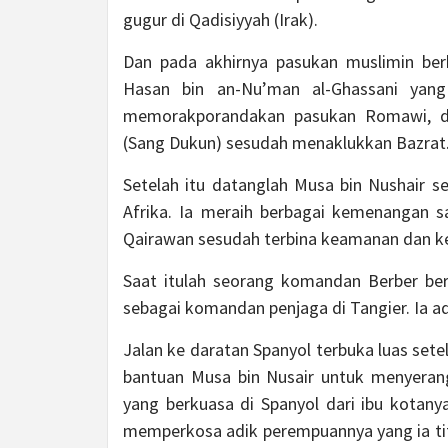
gugur di Qadisiyyah (Irak).
Dan pada akhirnya pasukan muslimin ber
Hasan bin an-Nu’man al-Ghassani yang 
memorakporandakan pasukan Romawi, 
(Sang Dukun) sesudah menaklukkan Bazrat
Setelah itu datanglah Musa bin Nushair
Afrika. Ia meraih berbagai kemenangan s
Qairawan sesudah terbina keamanan dan ke
Saat itulah seorang komandan Berber be
sebagai komandan penjaga di Tangier. Ia ad
Jalan ke daratan Spanyol terbuka luas sete
bantuan Musa bin Nusair untuk menyerang
yang berkuasa di Spanyol dari ibu kotany
memperkosa adik perempuannya yang ia tit