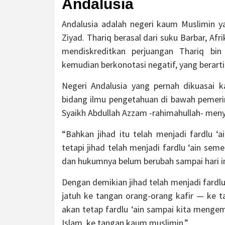
Andalusia
Andalusia adalah negeri kaum Muslimin y
Ziyad. Thariq berasal dari suku Barbar, A
mendiskreditkan perjuangan Thariq bin
kemudian berkonotasi negatif, yang berarti
Negeri Andalusia yang pernah dikuasai
bidang ilmu pengetahuan di bawah pemerint
Syaikh Abdullah Azzam -rahimahullah- men
“Bahkan jihad itu telah menjadi fardlu ‘
tetapi jihad telah menjadi fardlu ‘ain sem
dan hukumnya belum berubah sampai hari in
Dengan demikian jihad telah menjadi fardlu
jatuh ke tangan orang-orang kafir — ke t
akan tetap fardlu ‘ain sampai kita menge
Islam, ke tangan kaum muslimin.”