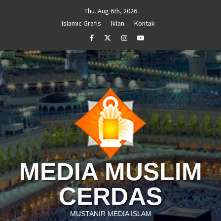
Skip
Thu. Aug 6th, 2026
to
Islamic Grafis
Iklan
Kontak
content
Facebook
Twitter
Instagram
Youtube
MEDIA MUSLIM
CERDAS
MUSTANIR MEDIA ISLAM