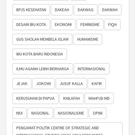
BPJS KESEHATAN
DAKEAH
DAKWAG
DAKWAH
DESAIN IBU KOTA
EKONOMI
FEMINISME
FIQH
GUS SHOLAH MEMBELA ISLAM
HUMANISME
IBU KOTA BARU INDONESIA
ILMU AGAMA LEBIH BERHARGA
INTERNASIONAL
JEJAK
JOKOWI
JUSUF KALLA
KAFIR
KERUSUHAN DI PAPUA
KHILAFAH
MAHFUD MD
MUI
NASIONAL
NASIONALISME
OPINI
PENGAMAT POLITIK CENTRE OF STRATEGIC AND