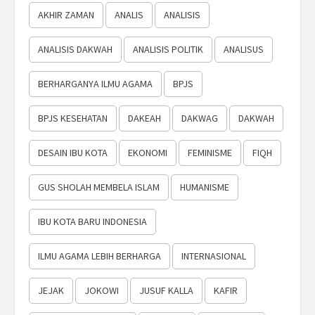
AKHIR ZAMAN
ANALIS
ANALISIS
ANALISIS DAKWAH
ANALISIS POLITIK
ANALISUS
BERHARGANYA ILMU AGAMA
BPJS
BPJS KESEHATAN
DAKEAH
DAKWAG
DAKWAH
DESAIN IBU KOTA
EKONOMI
FEMINISME
FIQH
GUS SHOLAH MEMBELA ISLAM
HUMANISME
IBU KOTA BARU INDONESIA
ILMU AGAMA LEBIH BERHARGA
INTERNASIONAL
JEJAK
JOKOWI
JUSUF KALLA
KAFIR