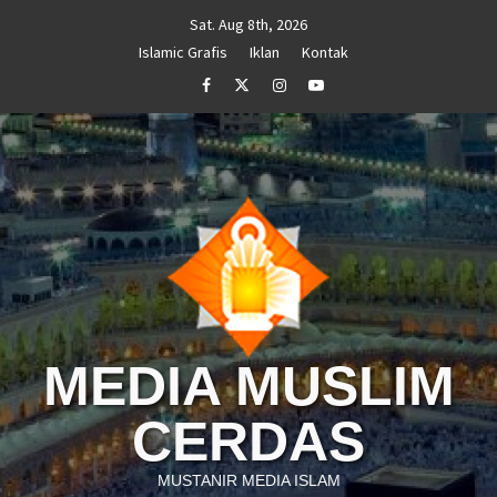
Skip
Sat. Aug 8th, 2026
to
Islamic Grafis
Iklan
Kontak
content
Facebook
Twitter
Instagram
Youtube
MEDIA MUSLIM
CERDAS
MUSTANIR MEDIA ISLAM