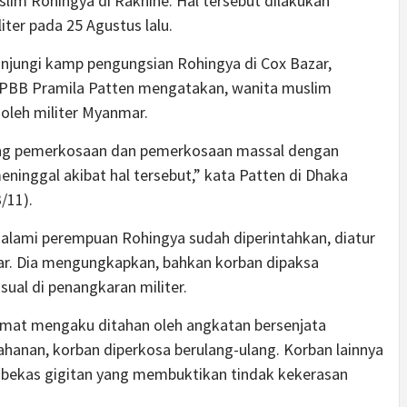
m Rohingya di Rakhine. Hal tersebut dilakukan
ter pada 25 Agustus lalu.
njungi kamp pengungsian Rohingya di Cox Bazar,
l PBB Pramila Patten mengatakan, wanita muslim
 oleh militer Myanmar.
ang pemerkosaan dan pemerkosaan massal dengan
inggal akibat hal tersebut,” kata Patten di Dhaka
/11).
ialami perempuan Rohingya sudah diperintahkan, diatur
ar. Dia mengungkapkan, bahkan korban dipaksa
sual di penangkaran militer.
amat mengaku ditahan oleh angkatan bersenjata
hanan, korban diperkosa berulang-ulang. Korban lainnya
 bekas gigitan yang membuktikan tindak kekerasan