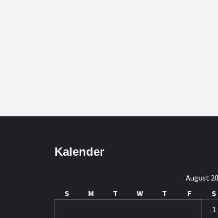
Kalender
August 2
S
M
T
W
T
F
S
1