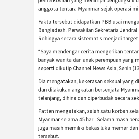
pemerkosaan yang menimpa pengungsi Musli
anggota tentara Myanmar sejak operasi mili
Fakta tersebut didapatkan PBB usai mengu
Bangladesh. Perwakilan Sekretaris Jendra
Rohingya secara sistematis menjadi target
“Saya mendengar cerita mengerikan tent
banyak wanita dan anak perempuan yang men
seperti dikutip Channel News Asia, Senin (13
Dia mengatakan, kekerasan seksual yang d
dan dilakukan angkatan bersenjata Myanm
telanjang, dihina dan diperbudak secara sek
Patten mengatakan, salah satu korban sel
Myanmar selama 45 hari. Selama masa pena
juga masih memiliki bekas luka memar dan
tersebut.