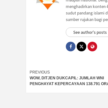
menghadirkan konten-ko
sudut pandang islami d
sumber rujukan bagi p
See author's posts
Post
PREVIOUS
WOW, DITJEN DUKCAPIL: JUMLAH WNI
navigation
PENGHAYAT KEPERCAYAAN 138.791 O