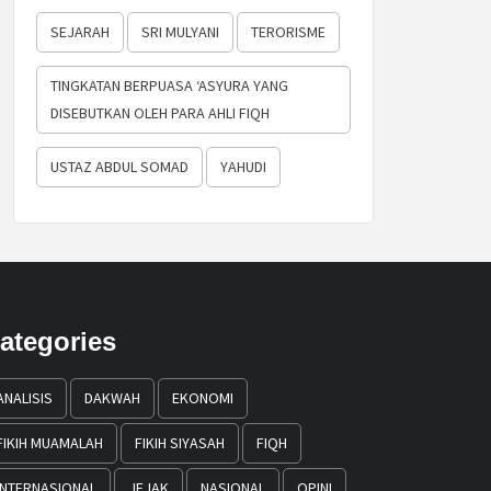
SEJARAH
SRI MULYANI
TERORISME
TINGKATAN BERPUASA ‘ASYURA YANG
DISEBUTKAN OLEH PARA AHLI FIQH
USTAZ ABDUL SOMAD
YAHUDI
ategories
ANALISIS
DAKWAH
EKONOMI
FIKIH MUAMALAH
FIKIH SIYASAH
FIQH
INTERNASIONAL
JEJAK
NASIONAL
OPINI