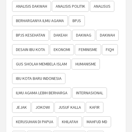
ANALISIS DAKWAH
ANALISIS POLITIK
ANALISUS
BERHARGANYA ILMU AGAMA
BPJS
BPJS KESEHATAN
DAKEAH
DAKWAG
DAKWAH
DESAIN IBU KOTA
EKONOMI
FEMINISME
FIQH
GUS SHOLAH MEMBELA ISLAM
HUMANISME
IBU KOTA BARU INDONESIA
ILMU AGAMA LEBIH BERHARGA
INTERNASIONAL
JEJAK
JOKOWI
JUSUF KALLA
KAFIR
KERUSUHAN DI PAPUA
KHILAFAH
MAHFUD MD