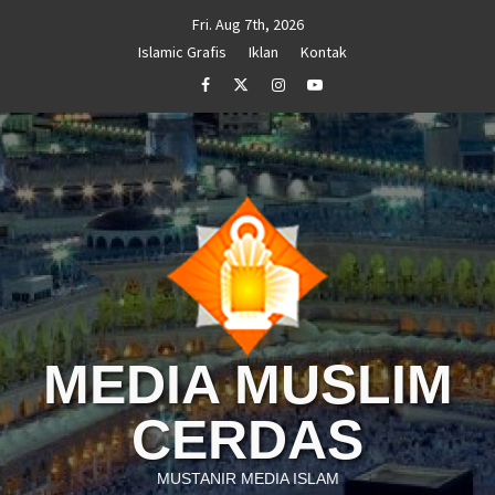
Skip
Fri. Aug 7th, 2026
to
Islamic Grafis
Iklan
Kontak
content
Facebook
Twitter
Instagram
Youtube
MEDIA MUSLIM
CERDAS
MUSTANIR MEDIA ISLAM