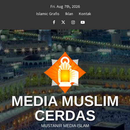
Skip
Fri. Aug 7th, 2026
to
Islamic Grafis
Iklan
Kontak
content
Facebook
Twitter
Instagram
Youtube
MEDIA MUSLIM
CERDAS
MUSTANIR MEDIA ISLAM