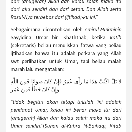
dari (anugerah) Allah dan kalau salah maka itu
dari aku sendiri dan dari setan. Dan Allah serta
Rasul-Nya terbebas dari (ijtihad)-ku ini.”
Sebagaimana dicontohkan oleh
Amirul-Mukminin
Sayyidina Umar bin Khaththab, ketika
katib
(sekretaris) beliau menuliskan fatwa yang beliau
ijtihadkan bahwa itu adalah perkara yang Allah
swt perlihatkan untuk Umar, tapi beliau malah
marah lalu mengatakan:
لاَ بَلْ اكْتُبْ هَذَا مَا رَأَى عُمَرُ فَإِنْ كَانَ صَوَابًا فَمِنَ اللَّهِ
وَإِنْ كَانَ خَطَأً فَمِنْ عُمَرَ
“tidak begitu! akan tetapi tulislah ‘ini adalah
pendapat Umar, kalau ini benar maka itu dari
(anugerah) Allah dan kalau salah maka itu dari
Umar sendiri’.”
(
Sunan al-Kubra lil-Baihaqi, Kitab