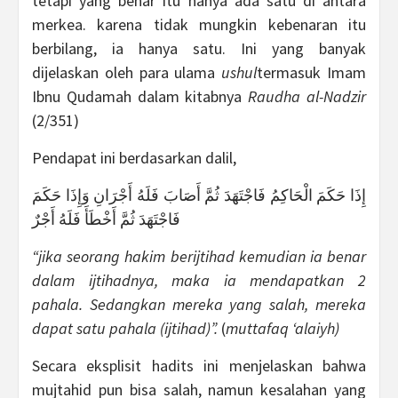
tetapi yang benar itu hanya ada satu di antara
merkea. karena tidak mungkin kebenaran itu
berbilang, ia hanya satu. Ini yang banyak
dijelaskan oleh para ulama
ushul
termasuk Imam
Ibnu Qudamah dalam kitabnya
Raudha al-Nadzir
(2/351)
Pendapat ini berdasarkan dalil,
إِذَا حَكَمَ الْحَاكِمُ فَاجْتَهَدَ ثُمَّ أَصَابَ فَلَهُ أَجْرَانِ وَإِذَا حَكَمَ
فَاجْتَهَدَ ثُمَّ أَخْطَأَ فَلَهُ أَجْرٌ
“jika seorang hakim berijtihad kemudian ia benar
dalam ijtihadnya, maka ia mendapatkan 2
pahala. Sedangkan mereka yang salah, mereka
dapat satu pahala (ijtihad)”.
(
muttafaq ‘alaiyh)
Secara eksplisit hadits ini menjelaskan bahwa
mujtahid pun bisa salah, namun kesalahan yang