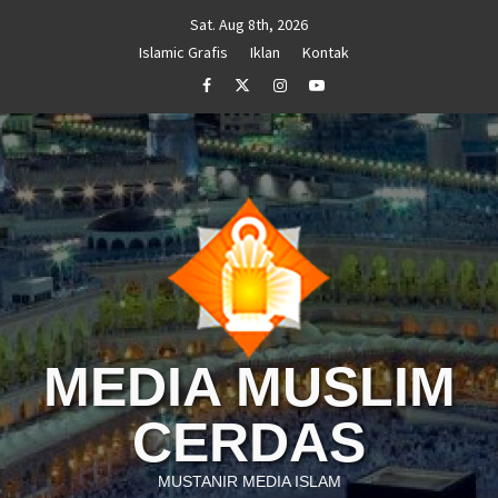
Skip
Sat. Aug 8th, 2026
to
Islamic Grafis
Iklan
Kontak
content
Facebook
Twitter
Instagram
Youtube
MEDIA MUSLIM
CERDAS
MUSTANIR MEDIA ISLAM