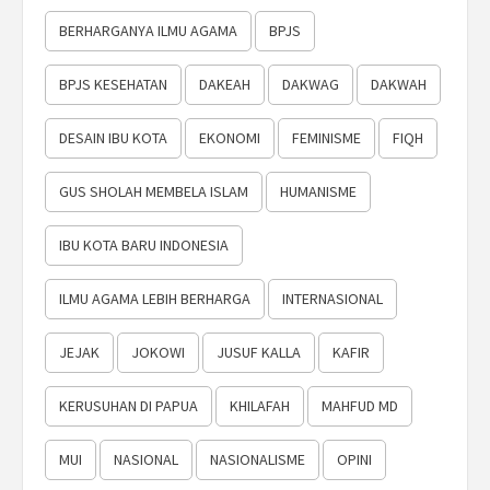
BERHARGANYA ILMU AGAMA
BPJS
BPJS KESEHATAN
DAKEAH
DAKWAG
DAKWAH
DESAIN IBU KOTA
EKONOMI
FEMINISME
FIQH
GUS SHOLAH MEMBELA ISLAM
HUMANISME
IBU KOTA BARU INDONESIA
ILMU AGAMA LEBIH BERHARGA
INTERNASIONAL
JEJAK
JOKOWI
JUSUF KALLA
KAFIR
KERUSUHAN DI PAPUA
KHILAFAH
MAHFUD MD
MUI
NASIONAL
NASIONALISME
OPINI