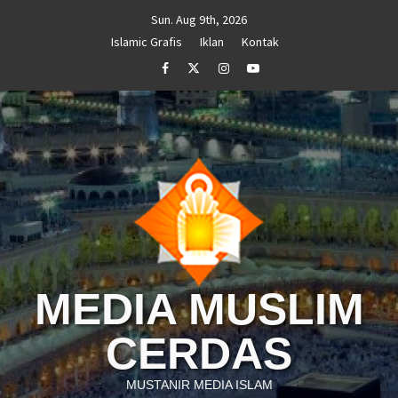
Skip
Sun. Aug 9th, 2026
to
Islamic Grafis
Iklan
Kontak
content
Facebook
Twitter
Instagram
Youtube
MEDIA MUSLIM
CERDAS
MUSTANIR MEDIA ISLAM