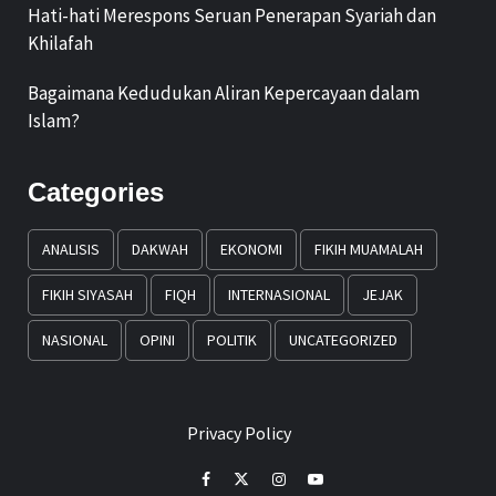
Hati-hati Merespons Seruan Penerapan Syariah dan
Khilafah
Bagaimana Kedudukan Aliran Kepercayaan dalam
Islam?
Categories
ANALISIS
DAKWAH
EKONOMI
FIKIH MUAMALAH
FIKIH SIYASAH
FIQH
INTERNASIONAL
JEJAK
NASIONAL
OPINI
POLITIK
UNCATEGORIZED
Privacy Policy
Facebook
Twitter
Instagram
Youtube