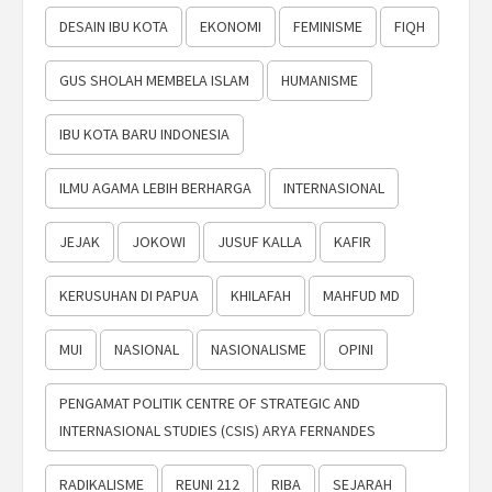
DESAIN IBU KOTA
EKONOMI
FEMINISME
FIQH
GUS SHOLAH MEMBELA ISLAM
HUMANISME
IBU KOTA BARU INDONESIA
ILMU AGAMA LEBIH BERHARGA
INTERNASIONAL
JEJAK
JOKOWI
JUSUF KALLA
KAFIR
KERUSUHAN DI PAPUA
KHILAFAH
MAHFUD MD
MUI
NASIONAL
NASIONALISME
OPINI
PENGAMAT POLITIK CENTRE OF STRATEGIC AND
INTERNASIONAL STUDIES (CSIS) ARYA FERNANDES
RADIKALISME
REUNI 212
RIBA
SEJARAH