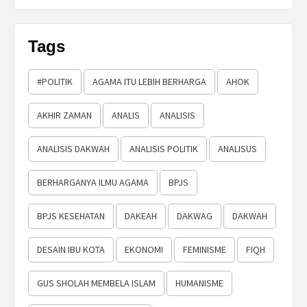
Tags
#POLITIK
AGAMA ITU LEBIH BERHARGA
AHOK
AKHIR ZAMAN
ANALIS
ANALISIS
ANALISIS DAKWAH
ANALISIS POLITIK
ANALISUS
BERHARGANYA ILMU AGAMA
BPJS
BPJS KESEHATAN
DAKEAH
DAKWAG
DAKWAH
DESAIN IBU KOTA
EKONOMI
FEMINISME
FIQH
GUS SHOLAH MEMBELA ISLAM
HUMANISME