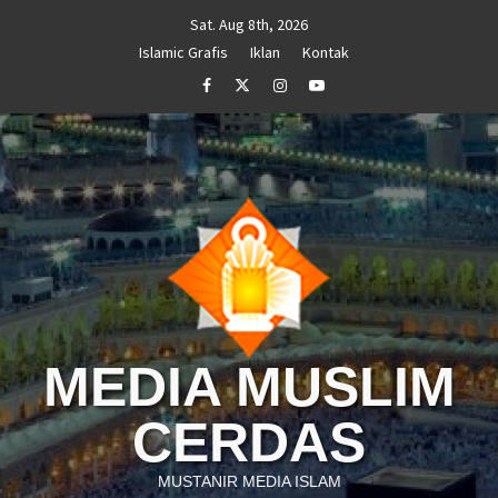
Skip
Sat. Aug 8th, 2026
to
Islamic Grafis
Iklan
Kontak
content
Facebook
Twitter
Instagram
Youtube
MEDIA MUSLIM
CERDAS
MUSTANIR MEDIA ISLAM