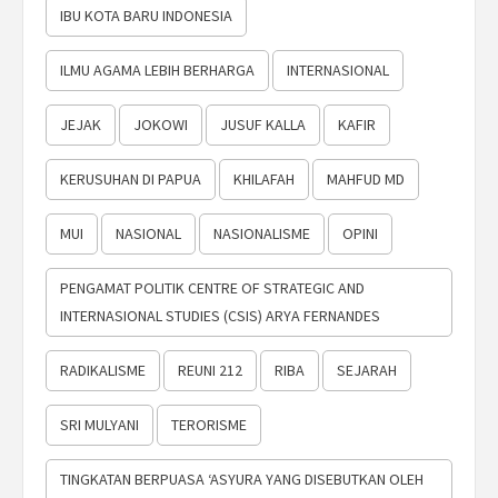
IBU KOTA BARU INDONESIA
ILMU AGAMA LEBIH BERHARGA
INTERNASIONAL
JEJAK
JOKOWI
JUSUF KALLA
KAFIR
KERUSUHAN DI PAPUA
KHILAFAH
MAHFUD MD
MUI
NASIONAL
NASIONALISME
OPINI
PENGAMAT POLITIK CENTRE OF STRATEGIC AND
INTERNASIONAL STUDIES (CSIS) ARYA FERNANDES
RADIKALISME
REUNI 212
RIBA
SEJARAH
SRI MULYANI
TERORISME
TINGKATAN BERPUASA ‘ASYURA YANG DISEBUTKAN OLEH