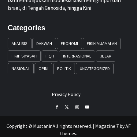
Data Menunjukkan Indonesia Masih Mengimpor dari
Israel, di Tengah Genosida, hingga Kini
Categories
ANALISIS
DAKWAH
EKONOMI
FIKIH MUAMALAH
FIKIH SIYASAH
FIQH
INTERNASIONAL
JEJAK
NASIONAL
OPINI
POLITIK
UNCATEGORIZED
Privacy Policy
Facebook
Twitter
Instagram
Youtube
Copyright © Mustanir All rights reserved.
|
Magazine 7
by AF
themes.