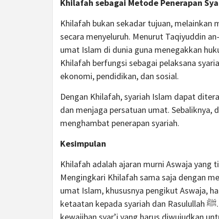
Khilafah sebagai Metode Penerapan Sya
Khilafah bukan sekadar tujuan, melainkan 
secara menyeluruh. Menurut Taqiyuddin a
umat Islam di dunia guna menegakkan huku
Khilafah berfungsi sebagai pelaksana syaria
ekonomi, pendidikan, dan sosial.
Dengan Khilafah, syariah Islam dapat dite
dan menjaga persatuan umat. Sebaliknya, 
menghambat penerapan syariah.
Kesimpulan
Khilafah adalah ajaran murni Aswaja yang ti
Mengingkari Khilafah sama saja dengan mema
umat Islam, khususnya pengikut Aswaja, ha
ketaatan kepada syariah dan Rasulullah ﷺ. Sistem Khilafah bukan hanya kebutuhan, tetapi juga
kewajiban syar’i yang harus diwujudkan u