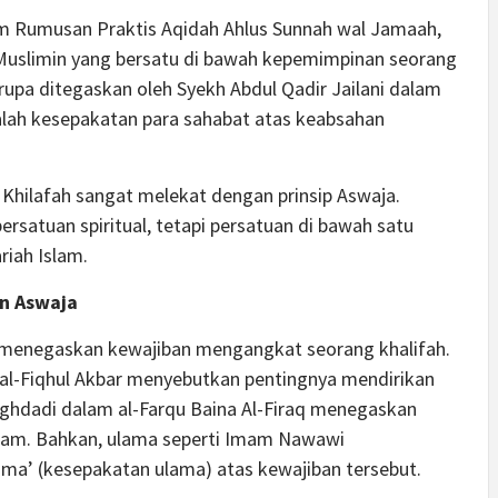
lam Rumusan Praktis Aqidah Ahlus Sunnah wal Jamaah,
Muslimin yang bersatu di bawah kepemimpinan seorang
rupa ditegaskan oleh Syekh Abdul Qadir Jailani dalam
alah kesepakatan para sahabat atas keabsahan
hilafah sangat melekat dengan prinsip Aswaja.
rsatuan spiritual, tetapi persatuan di bawah satu
iah Islam.
an Aswaja
en menegaskan kewajiban mengangkat seorang khalifah.
al-Fiqhul Akbar menyebutkan pentingnya mendirikan
aghdadi dalam al-Farqu Baina Al-Firaq menegaskan
lam. Bahkan, ulama seperti Imam Nawawi
ma’ (kesepakatan ulama) atas kewajiban tersebut.