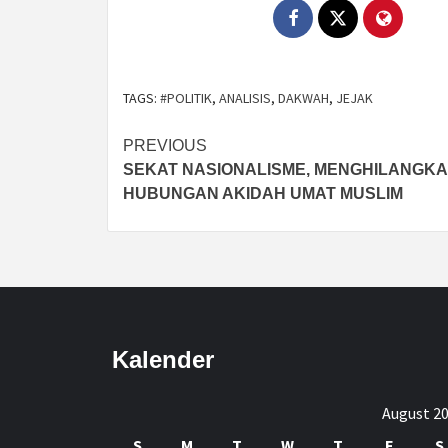
TAGS:
#POLITIK
,
ANALISIS
,
DAKWAH
,
JEJAK
Post
PREVIOUS
SEKAT NASIONALISME, MENGHILANGK
navigation
HUBUNGAN AKIDAH UMAT MUSLIM
Kalender
August 2
S
M
T
W
T
F
S