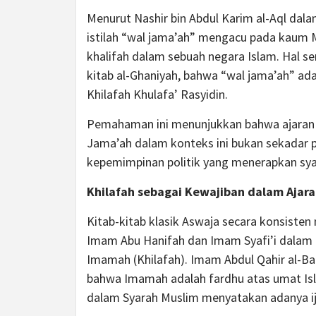
Menurut Nashir bin Abdul Karim al-Aql da
istilah “wal jama’ah” mengacu pada kaum 
khalifah dalam sebuah negara Islam. Hal se
kitab al-Ghaniyah, bahwa “wal jama’ah” ad
Khilafah Khulafa’ Rasyidin.
Pemahaman ini menunjukkan bahwa ajaran K
Jama’ah dalam konteks ini bukan sekadar pe
kepemimpinan politik yang menerapkan syar
Khilafah sebagai Kewajiban dalam Ajar
Kitab-kitab klasik Aswaja secara konsist
Imam Abu Hanifah dan Imam Syafi’i dalam 
Imamah (Khilafah). Imam Abdul Qahir al-B
bahwa Imamah adalah fardhu atas umat Is
dalam Syarah Muslim menyatakan adanya ij