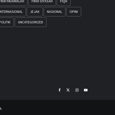
FIKIH MUAMALAH
FIKIH SIYASAH
FIQH
INTERNASIONAL
JEJAK
NASIONAL
OPINI
POLITIK
UNCATEGORIZED
Facebook
Twitter
Instagram
Youtube
s.