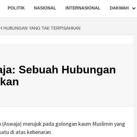
POLITIK
NASIONAL
INTERNASIONAL
DAKWAH
AH HUBUNGAN YANG TAK TERPISAHKAN
aja: Sebuah Hubungan
hkan
h (Aswaja) merujuk pada golongan kaum Muslimin yang
ah Rasulullah ﷺ dan bersatu di atas kebenaran.