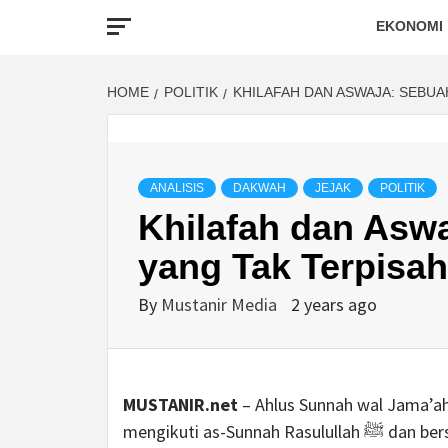
EKONOMI
HOME
POLITIK
KHILAFAH DAN ASWAJA: SEBU
ANALISIS
DAKWAH
JEJAK
POLITIK
Khilafah dan Asw
yang Tak Terpisa
By
Mustanir Media
2 years ago
MUSTANIR.net
– Ahlus Sunnah wal Jama’a
mengikuti as-Sunn