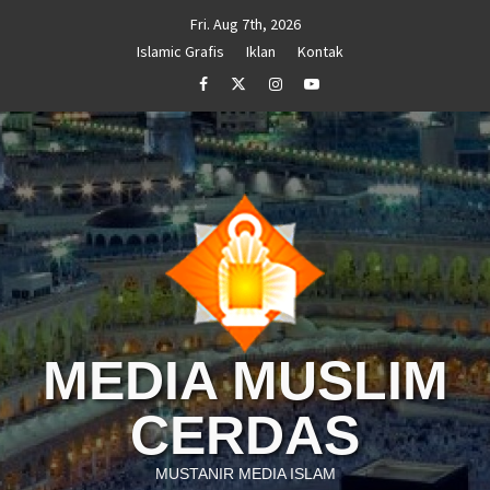
Skip
Fri. Aug 7th, 2026
to
Islamic Grafis
Iklan
Kontak
content
Facebook
Twitter
Instagram
Youtube
MEDIA MUSLIM
CERDAS
MUSTANIR MEDIA ISLAM