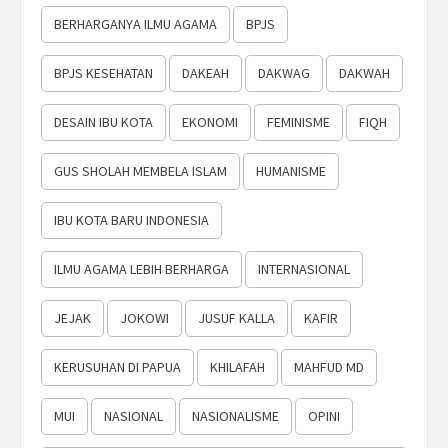
BERHARGANYA ILMU AGAMA
BPJS
BPJS KESEHATAN
DAKEAH
DAKWAG
DAKWAH
DESAIN IBU KOTA
EKONOMI
FEMINISME
FIQH
GUS SHOLAH MEMBELA ISLAM
HUMANISME
IBU KOTA BARU INDONESIA
ILMU AGAMA LEBIH BERHARGA
INTERNASIONAL
JEJAK
JOKOWI
JUSUF KALLA
KAFIR
KERUSUHAN DI PAPUA
KHILAFAH
MAHFUD MD
MUI
NASIONAL
NASIONALISME
OPINI