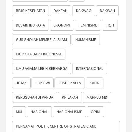
BPJS KESEHATAN
DAKEAH
DAKWAG
DAKWAH
DESAIN IBU KOTA
EKONOMI
FEMINISME
FIQH
GUS SHOLAH MEMBELA ISLAM
HUMANISME
IBU KOTA BARU INDONESIA
ILMU AGAMA LEBIH BERHARGA
INTERNASIONAL
JEJAK
JOKOWI
JUSUF KALLA
KAFIR
KERUSUHAN DI PAPUA
KHILAFAH
MAHFUD MD
MUI
NASIONAL
NASIONALISME
OPINI
PENGAMAT POLITIK CENTRE OF STRATEGIC AND