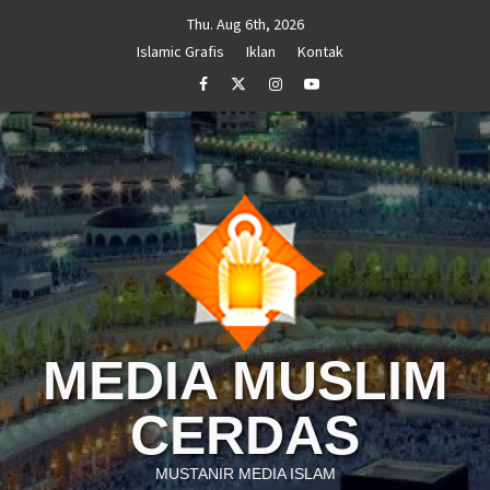
Skip
Thu. Aug 6th, 2026
to
Islamic Grafis
Iklan
Kontak
content
Facebook
Twitter
Instagram
Youtube
MEDIA MUSLIM
CERDAS
MUSTANIR MEDIA ISLAM