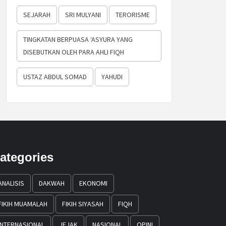
SEJARAH
SRI MULYANI
TERORISME
TINGKATAN BERPUASA ‘ASYURA YANG
DISEBUTKAN OLEH PARA AHLI FIQH
USTAZ ABDUL SOMAD
YAHUDI
ategories
ANALISIS
DAKWAH
EKONOMI
FIKIH MUAMALAH
FIKIH SIYASAH
FIQH
INTERNASIONAL
JEJAK
NASIONAL
OPINI