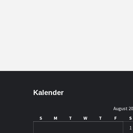
Kalender
August 2
S
M
T
W
T
F
S
1