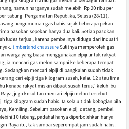
ung tiga kilogram atau gas melon di berbagai tempat.
warung, namun harganya sudah melebihi Rp 20 ribu per
per tabung. Pengamatan Republika, Selasa (28/11),
emasang pengumuman gas habis sejak beberapa pekan
ima pasokan sepekan hanya dua kali. Setiap pasokan
 ludes terjual, karena pembelinya diduga dari industri
anyak.
timberland chaussure
Sulitnya memperoleh gas
an warga yang biasa menggunakan elpiji untuk rakyat
ong, ia mencari gas melon sampai ke beberapa tempat
 Sedangkan mencari elpiji di pangkalan sudah tidak
karang cari elpiji tiga kilogram susah, kalau 12 atau lima
hu kenapa rakyat miskin dibuat susah terus,” keluh ibu
Raya, juga kesulitan mencari elpiji melon tersebut.
i tiga kilogram sudah habis. Ia selalu tidak kebagian bila
ya, Kemiling. Sebelum pasokan elpiji datang, pembeli
bihi 10 tabung, padahal hanya diperbolehkan hanya
gin Raya itu, tak sampai seperempat jam sudah habis.