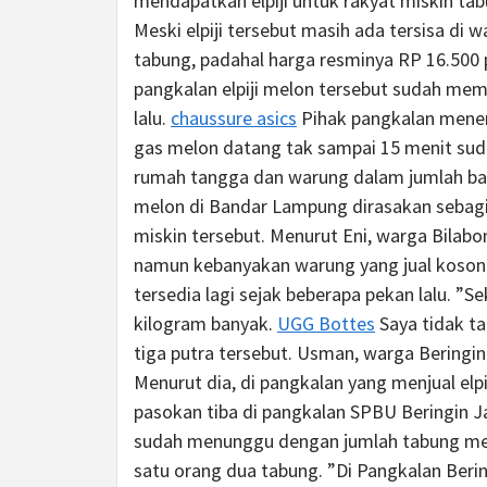
mendapatkan elpiji untuk rakyat miskin tab
Meski elpiji tersebut masih ada tersisa di 
tabung, padahal harga resminya RP 16.500 
pangkalan elpiji melon tersebut sudah m
lalu.
chaussure asics
Pihak pangkalan mener
gas melon datang tak sampai 15 menit sudah
rumah tangga dan warung dalam jumlah b
melon di Bandar Lampung dirasakan sebagi
miskin tersebut. Menurut Eni, warga Bilab
namun kebanyakan warung yang jual kosong.
tersedia lagi sejak beberapa pekan lalu. ”Se
kilogram banyak.
UGG Bottes
Saya tidak ta
tiga putra tersebut. Usman, warga Beringin 
Menurut dia, di pangkalan yang menjual elpij
pasokan tiba di pangkalan SPBU Beringin Ja
sudah menunggu dengan jumlah tabung mele
satu orang dua tabung. ”Di Pangkalan Berin