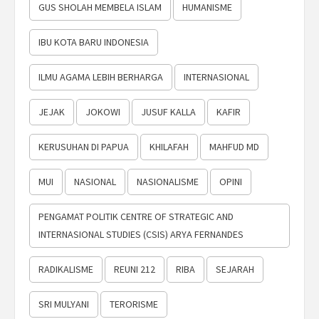
GUS SHOLAH MEMBELA ISLAM
HUMANISME
IBU KOTA BARU INDONESIA
ILMU AGAMA LEBIH BERHARGA
INTERNASIONAL
JEJAK
JOKOWI
JUSUF KALLA
KAFIR
KERUSUHAN DI PAPUA
KHILAFAH
MAHFUD MD
MUI
NASIONAL
NASIONALISME
OPINI
PENGAMAT POLITIK CENTRE OF STRATEGIC AND
INTERNASIONAL STUDIES (CSIS) ARYA FERNANDES
RADIKALISME
REUNI 212
RIBA
SEJARAH
SRI MULYANI
TERORISME