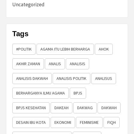
Uncategorized
Tags
#POLITIK
AGAMA ITU LEBIH BERHARGA
AHOK
AKHIR ZAMAN
ANALIS
ANALISIS
ANALISIS DAKWAH
ANALISIS POLITIK
ANALISUS
BERHARGANYA ILMU AGAMA
BPJS
BPJS KESEHATAN
DAKEAH
DAKWAG
DAKWAH
DESAIN IBU KOTA
EKONOMI
FEMINISME
FIQH