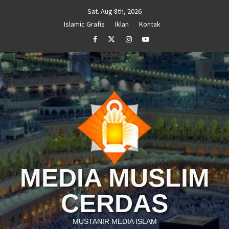
Skip
Sat. Aug 8th, 2026
to
Islamic Grafis
Iklan
Kontak
content
Facebook
Twitter
Instagram
Youtube
MEDIA MUSLIM
CERDAS
MUSTANIR MEDIA ISLAM