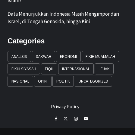
Islam?
Data Menunjukkan Indonesia Masih Mengimpor dari
Israel, di Tengah Genosida, hingga Kini
Categories
ANALISIS
DAKWAH
EKONOMI
FIKIH MUAMALAH
FIKIH SIYASAH
FIQH
INTERNASIONAL
JEJAK
NASIONAL
OPINI
POLITIK
UNCATEGORIZED
Privacy Policy
Facebook
Twitter
Instagram
Youtube