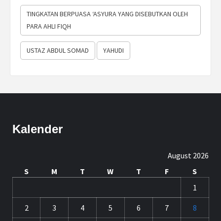
TINGKATAN BERPUASA ‘ASYURA YANG DISEBUTKAN OLEH
PARA AHLI FIQH
USTAZ ABDUL SOMAD
YAHUDI
Kalender
August 2026
S
M
T
W
T
F
S
1
2
3
4
5
6
7
8