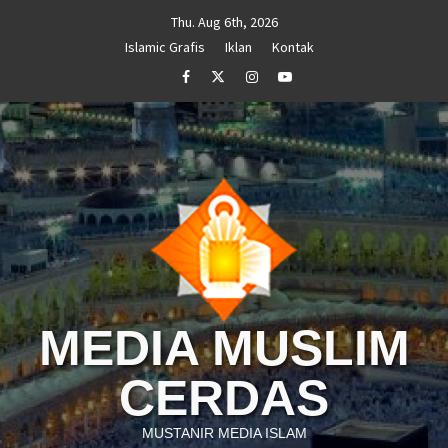
Skip
Thu. Aug 6th, 2026
to
Islamic Grafis
Iklan
Kontak
content
Facebook
Twitter
Instagram
Youtube
MEDIA MUSLIM
CERDAS
MUSTANIR MEDIA ISLAM