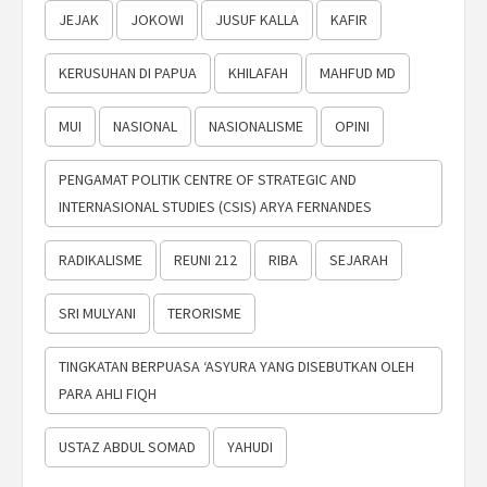
JEJAK
JOKOWI
JUSUF KALLA
KAFIR
KERUSUHAN DI PAPUA
KHILAFAH
MAHFUD MD
MUI
NASIONAL
NASIONALISME
OPINI
PENGAMAT POLITIK CENTRE OF STRATEGIC AND
INTERNASIONAL STUDIES (CSIS) ARYA FERNANDES
RADIKALISME
REUNI 212
RIBA
SEJARAH
SRI MULYANI
TERORISME
TINGKATAN BERPUASA ‘ASYURA YANG DISEBUTKAN OLEH
PARA AHLI FIQH
USTAZ ABDUL SOMAD
YAHUDI