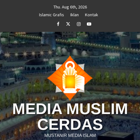
Skip
Thu. Aug 6th, 2026
to
Islamic Grafis
Iklan
Kontak
content
Facebook
Twitter
Instagram
Youtube
MEDIA MUSLIM
CERDAS
MUSTANIR MEDIA ISLAM