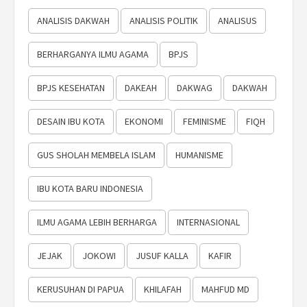
ANALISIS DAKWAH
ANALISIS POLITIK
ANALISUS
BERHARGANYA ILMU AGAMA
BPJS
BPJS KESEHATAN
DAKEAH
DAKWAG
DAKWAH
DESAIN IBU KOTA
EKONOMI
FEMINISME
FIQH
GUS SHOLAH MEMBELA ISLAM
HUMANISME
IBU KOTA BARU INDONESIA
ILMU AGAMA LEBIH BERHARGA
INTERNASIONAL
JEJAK
JOKOWI
JUSUF KALLA
KAFIR
KERUSUHAN DI PAPUA
KHILAFAH
MAHFUD MD