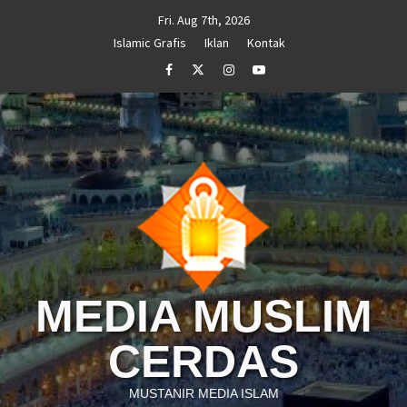
Skip
Fri. Aug 7th, 2026
to
Islamic Grafis
Iklan
Kontak
content
Facebook
Twitter
Instagram
Youtube
MEDIA MUSLIM
CERDAS
MUSTANIR MEDIA ISLAM