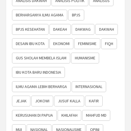
ANALISIS DAKWAH
ANALISIS POLITIK
ANALISUS
BERHARGANYA ILMU AGAMA
BPJS
BPJS KESEHATAN
DAKEAH
DAKWAG
DAKWAH
DESAIN IBU KOTA
EKONOMI
FEMINISME
FIQH
GUS SHOLAH MEMBELA ISLAM
HUMANISME
IBU KOTA BARU INDONESIA
ILMU AGAMA LEBIH BERHARGA
INTERNASIONAL
JEJAK
JOKOWI
JUSUF KALLA
KAFIR
KERUSUHAN DI PAPUA
KHILAFAH
MAHFUD MD
MUI
NASIONAL
NASIONALISME
OPINI