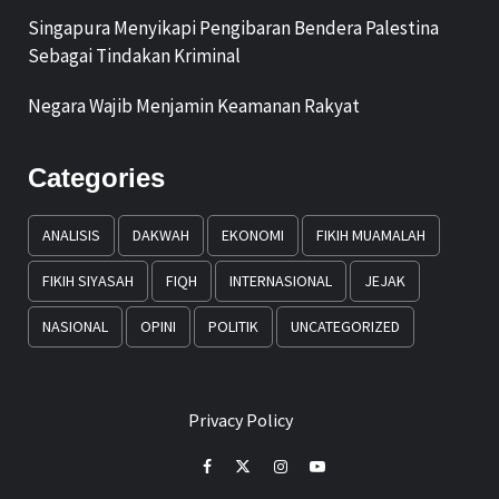
Singapura Menyikapi Pengibaran Bendera Palestina
Sebagai Tindakan Kriminal
Negara Wajib Menjamin Keamanan Rakyat
Categories
ANALISIS
DAKWAH
EKONOMI
FIKIH MUAMALAH
FIKIH SIYASAH
FIQH
INTERNASIONAL
JEJAK
NASIONAL
OPINI
POLITIK
UNCATEGORIZED
Privacy Policy
Facebook
Twitter
Instagram
Youtube