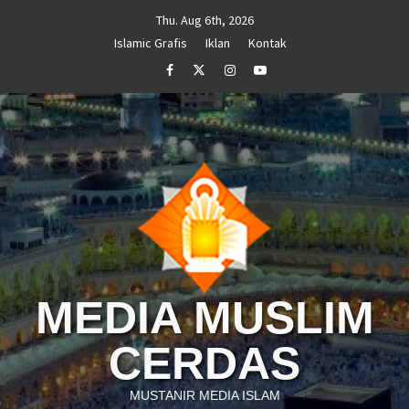
Skip
Thu. Aug 6th, 2026
to
Islamic Grafis
Iklan
Kontak
content
Facebook
Twitter
Instagram
Youtube
MEDIA MUSLIM
CERDAS
MUSTANIR MEDIA ISLAM