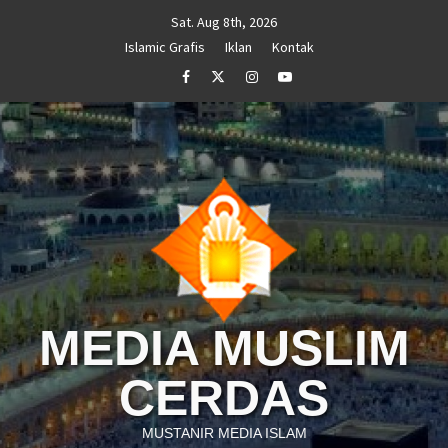
Skip
Sat. Aug 8th, 2026
to
Islamic Grafis
Iklan
Kontak
content
Facebook
Twitter
Instagram
Youtube
MEDIA MUSLIM
CERDAS
MUSTANIR MEDIA ISLAM