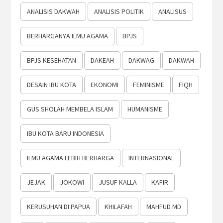
ANALISIS DAKWAH
ANALISIS POLITIK
ANALISUS
BERHARGANYA ILMU AGAMA
BPJS
BPJS KESEHATAN
DAKEAH
DAKWAG
DAKWAH
DESAIN IBU KOTA
EKONOMI
FEMINISME
FIQH
GUS SHOLAH MEMBELA ISLAM
HUMANISME
IBU KOTA BARU INDONESIA
ILMU AGAMA LEBIH BERHARGA
INTERNASIONAL
JEJAK
JOKOWI
JUSUF KALLA
KAFIR
KERUSUHAN DI PAPUA
KHILAFAH
MAHFUD MD