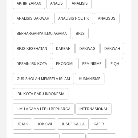
AKHIR ZAMAN
ANALIS
ANALISIS
ANALISIS DAKWAH
ANALISIS POLITIK
ANALISUS
BERHARGANYA ILMU AGAMA
BPJS
BPJS KESEHATAN
DAKEAH
DAKWAG
DAKWAH
DESAIN IBU KOTA
EKONOMI
FEMINISME
FIQH
GUS SHOLAH MEMBELA ISLAM
HUMANISME
IBU KOTA BARU INDONESIA
ILMU AGAMA LEBIH BERHARGA
INTERNASIONAL
JEJAK
JOKOWI
JUSUF KALLA
KAFIR