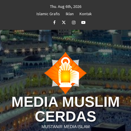
Skip
Thu. Aug 6th, 2026
to
Islamic Grafis
Iklan
Kontak
content
Facebook
Twitter
Instagram
Youtube
MEDIA MUSLIM
CERDAS
MUSTANIR MEDIA ISLAM