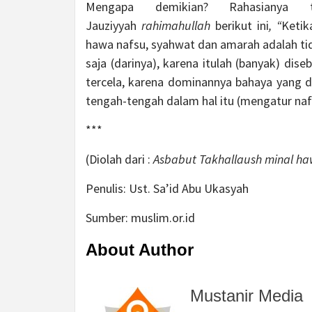
Mengapa demikian? Rahasianya
Jauziyyah
rahimahullah
berikut ini
, “
Ketik
hawa nafsu, syahwat dan amarah adalah ti
saja (darinya), karena itulah (banyak) di
tercela, karena dominannya bahaya yang 
tengah-tengah dalam hal itu (mengatur naf
***
(Diolah dari :
Asbabut Takhallaush minal h
Penulis: Ust. Sa’id Abu Ukasyah
Sumber: muslim.or.id
About Author
Mustanir Media