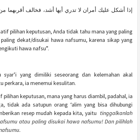
إذا أشكل عليك أمران لا تدري أيها أشد، فخالف أقربهما م
tif pilihan keputusan, Anda tidak tahu mana yang paling
 paling dekat/disukai hawa nafsumu, karena sikap yang
ngikuti hawa nafsu”.
 syar’i yang dimiliki seseorang dan kelemahan akal
 perkara, ia menemui kesulitan.
f pilihan keputusan, mana yang harus diambil, padahal, ia
, tidak ada satupun orang ‘alim yang bisa dihubungi
emberikan resep mudah kepada kita, yaitu
tinggalkanlah
afsumu atau paling disukai hawa nafsumu! Dan pilihlah
 nafsumu.