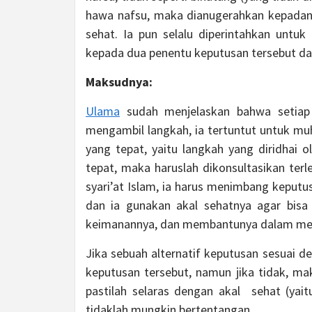
hawa nafsu, maka dianugerahkan kepadany
sehat. Ia pun selalu diperintahkan untu
kepada dua penentu keputusan tersebut da
Maksudnya:
Ulama
sudah menjelaskan bahwa setiap 
mengambil langkah, ia tertuntut untuk muh
yang tepat, yaitu langkah yang diridhai o
tepat, maka haruslah dikonsultasikan terl
syari’at Islam, ia harus menimbang keputus
dan ia gunakan akal sehatnya agar bis
keimanannya, dan membantunya dalam me
Jika sebuah alternatif keputusan sesuai d
keputusan tersebut, namun jika tidak, m
pastilah selaras dengan akal sehat (yait
tidaklah mungkin bertentangan.