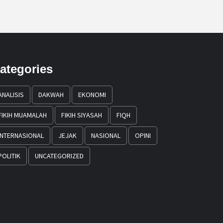
ategories
ANALISIS
DAKWAH
EKONOMI
FIKIH MUAMALAH
FIKIH SIYASAH
FIQH
INTERNASIONAL
JEJAK
NASIONAL
OPINI
POLITIK
UNCATEGORIZED