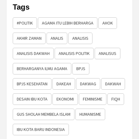
Tags
#POLITIK
AGAMA ITU LEBIH BERHARGA
AHOK
AKHIR ZAMAN
ANALIS
ANALISIS
ANALISIS DAKWAH
ANALISIS POLITIK
ANALISUS
BERHARGANYA ILMU AGAMA
BPJS
BPJS KESEHATAN
DAKEAH
DAKWAG
DAKWAH
DESAIN IBU KOTA
EKONOMI
FEMINISME
FIQH
GUS SHOLAH MEMBELA ISLAM
HUMANISME
IBU KOTA BARU INDONESIA