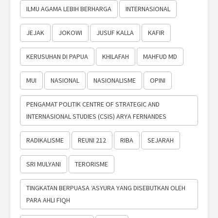
ILMU AGAMA LEBIH BERHARGA
INTERNASIONAL
JEJAK
JOKOWI
JUSUF KALLA
KAFIR
KERUSUHAN DI PAPUA
KHILAFAH
MAHFUD MD
MUI
NASIONAL
NASIONALISME
OPINI
PENGAMAT POLITIK CENTRE OF STRATEGIC AND
INTERNASIONAL STUDIES (CSIS) ARYA FERNANDES
RADIKALISME
REUNI 212
RIBA
SEJARAH
SRI MULYANI
TERORISME
TINGKATAN BERPUASA ‘ASYURA YANG DISEBUTKAN OLEH
PARA AHLI FIQH