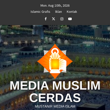
Skip
Mon. Aug 10th, 2026
to
Islamic Grafis
Iklan
Kontak
content
Facebook
Twitter
Instagram
Youtube
MEDIA MUSLIM
CERDAS
MUSTANIR MEDIA ISLAM