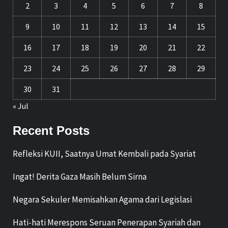
2
3
4
5
6
7
8
9
10
11
12
13
14
15
16
17
18
19
20
21
22
23
24
25
26
27
28
29
30
31
« Jul
Recent Posts
Refleksi KUII, Saatnya Umat Kembali pada Syariat
Ingat! Derita Gaza Masih Belum Sirna
Negara Sekuler Memisahkan Agama dari Legislasi
Hati-hati Merespons Seruan Penerapan Syariah dan