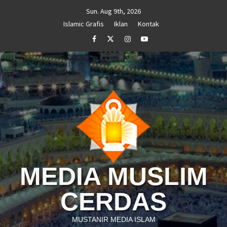
Skip
Sun. Aug 9th, 2026
to
Islamic Grafis
Iklan
Kontak
content
Facebook
Twitter
Instagram
Youtube
MEDIA MUSLIM
CERDAS
MUSTANIR MEDIA ISLAM