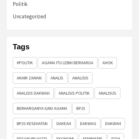
Politik
Uncategorized
Tags
#POLITIK
AGAMA ITU LEBIH BERHARGA
AHOK
AKHIR ZAMAN
ANALIS
ANALISIS
ANALISIS DAKWAH
ANALISIS POLITIK
ANALISUS
BERHARGANYA ILMU AGAMA
BPJS
BPJS KESEHATAN
DAKEAH
DAKWAG
DAKWAH
DESAIN IBU KOTA
EKONOMI
FEMINISME
FIQH