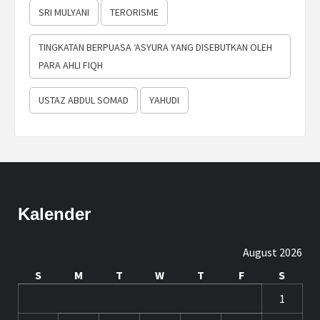
SRI MULYANI
TERORISME
TINGKATAN BERPUASA ‘ASYURA YANG DISEBUTKAN OLEH
PARA AHLI FIQH
USTAZ ABDUL SOMAD
YAHUDI
Kalender
August 2026
S
M
T
W
T
F
S
1