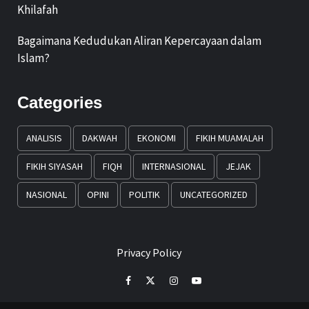
Khilafah
Bagaimana Kedudukan Aliran Kepercayaan dalam
Islam?
Categories
ANALISIS
DAKWAH
EKONOMI
FIKIH MUAMALAH
FIKIH SIYASAH
FIQH
INTERNASIONAL
JEJAK
NASIONAL
OPINI
POLITIK
UNCATEGORIZED
Privacy Policy
Facebook
Twitter
Instagram
Youtube