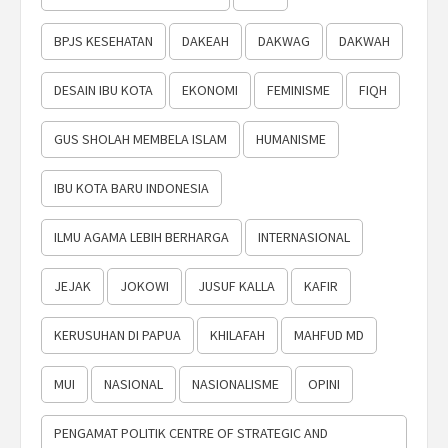
BPJS KESEHATAN
DAKEAH
DAKWAG
DAKWAH
DESAIN IBU KOTA
EKONOMI
FEMINISME
FIQH
GUS SHOLAH MEMBELA ISLAM
HUMANISME
IBU KOTA BARU INDONESIA
ILMU AGAMA LEBIH BERHARGA
INTERNASIONAL
JEJAK
JOKOWI
JUSUF KALLA
KAFIR
KERUSUHAN DI PAPUA
KHILAFAH
MAHFUD MD
MUI
NASIONAL
NASIONALISME
OPINI
PENGAMAT POLITIK CENTRE OF STRATEGIC AND