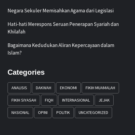
Negara Sekuler Memisahkan Agama dari Legislasi
Hati-hati Merespons Seruan Penerapan Syariah dan
Khilafah
Bagaimana Kedudukan Aliran Kepercayaan dalam
Islam?
Categories
ANALISIS
DAKWAH
EKONOMI
FIKIH MUAMALAH
FIKIH SIYASAH
FIQH
INTERNASIONAL
JEJAK
NASIONAL
OPINI
POLITIK
UNCATEGORIZED