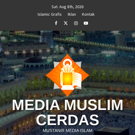
Skip
Sat. Aug 8th, 2026
to
Islamic Grafis
Iklan
Kontak
content
Facebook
Twitter
Instagram
Youtube
MEDIA MUSLIM
CERDAS
MUSTANIR MEDIA ISLAM