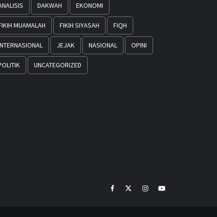
ANALISIS
DAKWAH
EKONOMI
FIKIH MUAMALAH
FIKIH SIYASAH
FIQH
INTERNASIONAL
JEJAK
NASIONAL
OPINI
POLITIK
UNCATEGORIZED
Facebook
Twitter
Instagram
Youtube