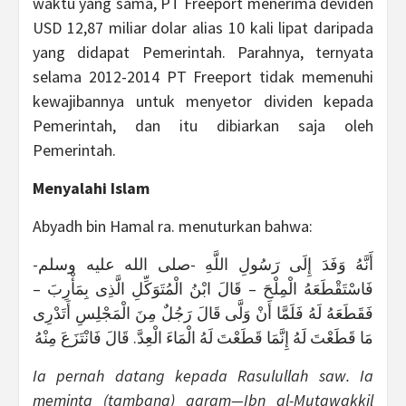
waktu yang sama, PT Freeport menerima deviden
USD 12,87 miliar dolar alias 10 kali lipat daripada
yang didapat Pemerintah. Parahnya, ternyata
selama 2012-2014 PT Freeport tidak memenuhi
kewajibannya untuk menyetor dividen kepada
Pemerintah, dan itu dibiarkan saja oleh
Pemerintah.
Menyalahi Islam
Abyadh bin Hamal ra. menuturkan bahwa:
أَنَّهُ وَفَدَ إِلَى رَسُولِ اللَّهِ -صلى الله عليه وسلم-
فَاسْتَقْطَعَهُ الْمِلْحَ – قَالَ ابْنُ الْمُتَوَكِّلِ الَّذِى بِمَأْرِبَ –
فَقَطَعَهُ لَهُ فَلَمَّا أَنْ وَلَّى قَالَ رَجُلٌ مِنَ الْمَجْلِسِ أَتَدْرِى
مَا قَطَعْتَ لَهُ إِنَّمَا قَطَعْتَ لَهُ الْمَاءَ الْعِدَّ. قَالَ فَانْتَزَعَ مِنْهُ
Ia pernah datang kepada Rasulullah saw. Ia
meminta (tambang) garam—Ibn al-Mutawakkil