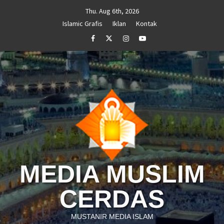
Skip
Thu. Aug 6th, 2026
to
Islamic Grafis
Iklan
Kontak
content
Facebook
Twitter
Instagram
Youtube
MEDIA MUSLIM
CERDAS
MUSTANIR MEDIA ISLAM