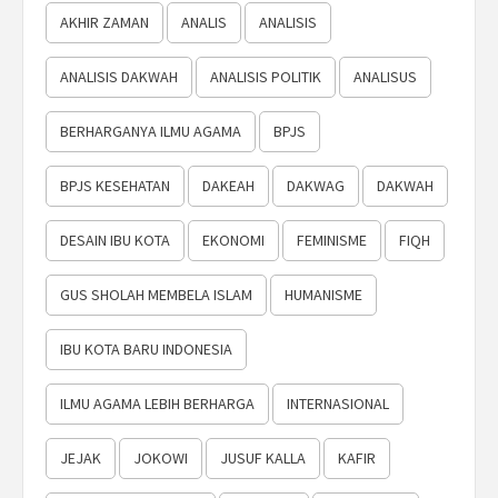
AKHIR ZAMAN
ANALIS
ANALISIS
ANALISIS DAKWAH
ANALISIS POLITIK
ANALISUS
BERHARGANYA ILMU AGAMA
BPJS
BPJS KESEHATAN
DAKEAH
DAKWAG
DAKWAH
DESAIN IBU KOTA
EKONOMI
FEMINISME
FIQH
GUS SHOLAH MEMBELA ISLAM
HUMANISME
IBU KOTA BARU INDONESIA
ILMU AGAMA LEBIH BERHARGA
INTERNASIONAL
JEJAK
JOKOWI
JUSUF KALLA
KAFIR