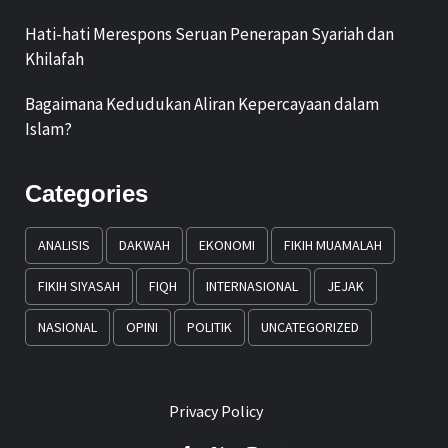
Hati-hati Merespons Seruan Penerapan Syariah dan
Khilafah
Bagaimana Kedudukan Aliran Kepercayaan dalam
Islam?
Categories
ANALISIS
DAKWAH
EKONOMI
FIKIH MUAMALAH
FIKIH SIYASAH
FIQH
INTERNASIONAL
JEJAK
NASIONAL
OPINI
POLITIK
UNCATEGORIZED
Privacy Policy