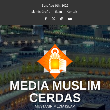
Skip
Sun. Aug 9th, 2026
to
Islamic Grafis
Iklan
Kontak
content
Facebook
Twitter
Instagram
Youtube
MEDIA MUSLIM
CERDAS
MUSTANIR MEDIA ISLAM