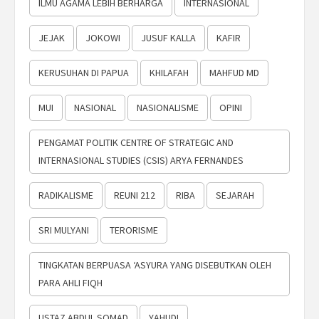
ILMU AGAMA LEBIH BERHARGA
INTERNASIONAL
JEJAK
JOKOWI
JUSUF KALLA
KAFIR
KERUSUHAN DI PAPUA
KHILAFAH
MAHFUD MD
MUI
NASIONAL
NASIONALISME
OPINI
PENGAMAT POLITIK CENTRE OF STRATEGIC AND
INTERNASIONAL STUDIES (CSIS) ARYA FERNANDES
RADIKALISME
REUNI 212
RIBA
SEJARAH
SRI MULYANI
TERORISME
TINGKATAN BERPUASA ‘ASYURA YANG DISEBUTKAN OLEH
PARA AHLI FIQH
USTAZ ABDUL SOMAD
YAHUDI