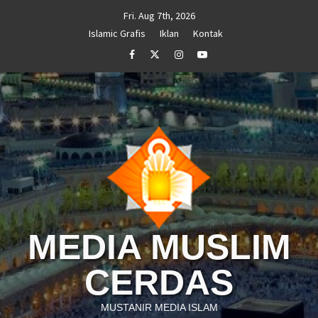
Skip
Fri. Aug 7th, 2026
to
Islamic Grafis
Iklan
Kontak
content
Facebook
Twitter
Instagram
Youtube
MEDIA MUSLIM
CERDAS
MUSTANIR MEDIA ISLAM