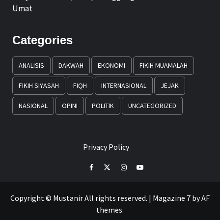
Umat
Categories
ANALISIS
DAKWAH
EKONOMI
FIKIH MUAMALAH
FIKIH SIYASAH
FIQH
INTERNASIONAL
JEJAK
NASIONAL
OPINI
POLITIK
UNCATEGORIZED
Privacy Policy
Facebook
Twitter
Instagram
Youtube
Copyright © Mustanir All rights reserved.
|
Magazine 7
by AF
themes.