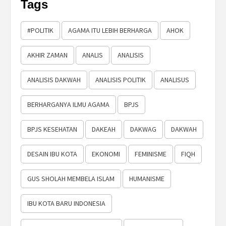
Tags
#POLITIK
AGAMA ITU LEBIH BERHARGA
AHOK
AKHIR ZAMAN
ANALIS
ANALISIS
ANALISIS DAKWAH
ANALISIS POLITIK
ANALISUS
BERHARGANYA ILMU AGAMA
BPJS
BPJS KESEHATAN
DAKEAH
DAKWAG
DAKWAH
DESAIN IBU KOTA
EKONOMI
FEMINISME
FIQH
GUS SHOLAH MEMBELA ISLAM
HUMANISME
IBU KOTA BARU INDONESIA