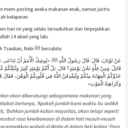
n mem-posting aneka makanan enak, namun justru
ah kelaparan.
am hari ini yang selalu tersudutkan dan terpojokkan
llah 14 abad yang lalu.
Dalam sebuah hadits yang diriwayatkan oleh Tsauban, Nabi ﷺ bersabda:
عَنْ ثَوْبَانَ، قَالَ: قَالَ رَسُولُ اللَّهِ ﷺ: «يُوشِكُ الْأُمَمُ أَنْ تَدَاعَى عَلَيْ
قَائِلٌ: وَمِنْ قِلَّةٍ نَحْنُ يَوْمَئِذٍ؟ قَالَ: بَلْ أَنْتُمْ يَوْمَئِذٍ كَثِيرٌ وَلَكِنَّكُمْ غُ
عَدُوِّكُمُ الْمَهَابَةَ مِنْكُمْ وَلَيَقْذِفَنَّ اللَّهُ فِي قُلُوبِكُمُ الْوَهْنَ، فَقَالَ 
وَكَرَاهِيَةُ الْمَوْتِ»
alian akan dikerubungi sebagaimana makanan yang
habat bertanya, ‘Apakah jumlah kami waktu itu sedikit
, ‘Bahkan jumlah kalian mayoritas, akan tetapi seperti
 mencabut rasa kewibawaan di dalam hati musuh-musuh
encampakkan wabah al-Wahn di dalam hati kalian.’ Para