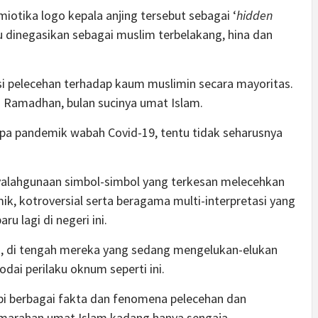
otika logo kepala anjing tersebut sebagai ‘
hidden
 dinegasikan sebagai muslim terbelakang, hina dan
si pelecehan terhadap kaum muslimin secara mayoritas.
an Ramadhan, bulan sucinya umat Islam.
mpa pandemik wabah Covid-19, tentu tidak seharusnya
yalahgunaan simbol-simbol yang terkesan melecehkan
k, kotroversial serta beragama multi-interpretasi yang
 lagi di negeri ini.
an, di tengah mereka yang sedang mengelukan-elukan
ai perilaku oknum seperti ini.
i berbagai fakta dan fenomena pelecehan dan
emarahan umat Islam kadang hanya sengaja