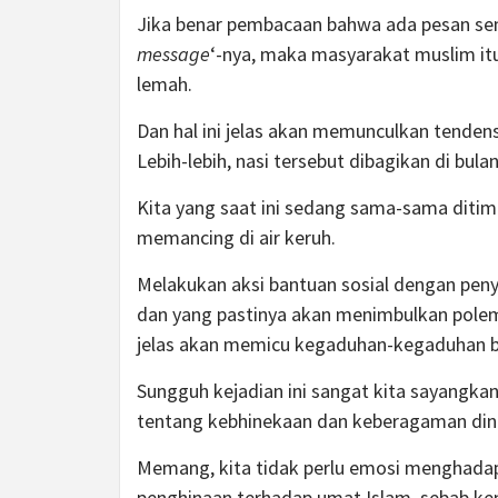
Jika benar pembacaan bahwa ada pesan semi
message
‘-nya, maka masyarakat muslim itu
lemah.
Dan hal ini jelas akan memunculkan tenden
Lebih-lebih, nasi tersebut dibagikan di bul
Kita yang saat ini sedang sama-sama diti
memancing di air keruh.
Melakukan aksi bantuan sosial dengan pen
dan yang pastinya akan menimbulkan polemi
jelas akan memicu kegaduhan-kegaduhan baru
Sungguh kejadian ini sangat kita sayangk
tentang kebhinekaan dan keberagaman dinod
Memang, kita tidak perlu emosi menghadap
penghinaan terhadap umat Islam, sebab k