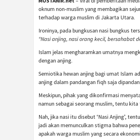
MUSTANIR.net
– Viral di pemberitaan media
oknum non-muslim yang membagikan sejuml
terhadap warga muslim di Jakarta Utara.
Ironinya, pada bungkusan nasi bungkus ters
“Nasi anjing, nasi orang kecil, bersahabat 
Islam jelas mengharamkan umatnya mengko
dengan anjing.
Semiotika hewan anjing bagi umat Islam ada
anjing dalam pandangan fiqh saja dipandang
Meskipun, pihak yang dikonfirmasi menyata
namun sebagai seorang muslim, tentu kita t
Nah, jika nasi itu disebut ‘Nasi Anjing’, ten
jadi akan memunculkan stigma bahwa pener
apakah warga muslim yang secara ekonomi