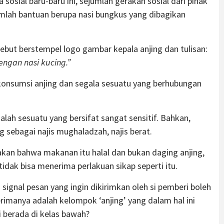
 sosial baru-baru ini, sejumlah gerakan sosial dari pihak
ah bantuan berupa nasi bungkus yang dibagikan
ebut berstempel logo gambar kepala anjing dan tulisan:
dengan nasi kucing.”
nsumsi anjing dan segala sesuatu yang berhubungan
lah sesuatu yang bersifat sangat sensitif. Bahkan,
 sebagai najis mughaladzah, najis berat.
kan bahwa makanan itu halal dan bukan daging anjing,
idak bisa menerima perlakuan sikap seperti itu.
tu signal pesan yang ingin dikirimkan oleh si pemberi boleh
imanya adalah kelompok ‘anjing’ yang dalam hal ini
 berada di kelas bawah?