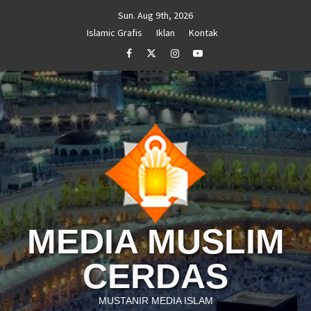
Skip
Sun. Aug 9th, 2026
to
Islamic Grafis
Iklan
Kontak
content
Facebook
Twitter
Instagram
Youtube
MEDIA MUSLIM
CERDAS
MUSTANIR MEDIA ISLAM