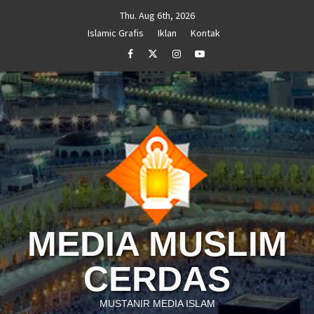
Skip
Thu. Aug 6th, 2026
to
Islamic Grafis
Iklan
Kontak
content
Facebook
Twitter
Instagram
Youtube
MEDIA MUSLIM
CERDAS
MUSTANIR MEDIA ISLAM