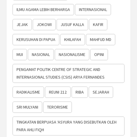
ILMU AGAMA LEBIH BERHARGA
INTERNASIONAL
JEJAK
JOKOWI
JUSUF KALLA
KAFIR
KERUSUHAN DI PAPUA
KHILAFAH
MAHFUD MD
MUI
NASIONAL
NASIONALISME
OPINI
PENGAMAT POLITIK CENTRE OF STRATEGIC AND
INTERNASIONAL STUDIES (CSIS) ARYA FERNANDES
RADIKALISME
REUNI 212
RIBA
SEJARAH
SRI MULYANI
TERORISME
TINGKATAN BERPUASA ‘ASYURA YANG DISEBUTKAN OLEH
PARA AHLI FIQH