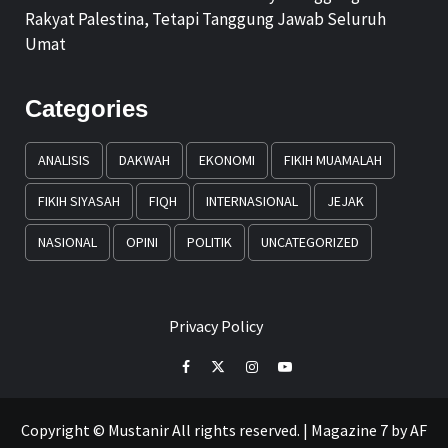
Rakyat Palestina, Tetapi Tanggung Jawab Seluruh
Umat
Categories
ANALISIS
DAKWAH
EKONOMI
FIKIH MUAMALAH
FIKIH SIYASAH
FIQH
INTERNASIONAL
JEJAK
NASIONAL
OPINI
POLITIK
UNCATEGORIZED
Privacy Policy
Facebook
Twitter
Instagram
Youtube
Copyright © Mustanir All rights reserved.
|
Magazine 7
by AF