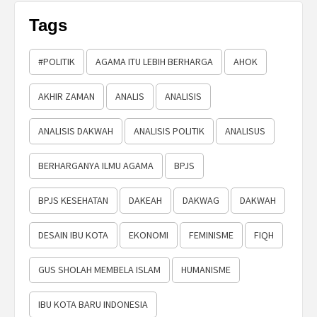
Tags
#POLITIK
AGAMA ITU LEBIH BERHARGA
AHOK
AKHIR ZAMAN
ANALIS
ANALISIS
ANALISIS DAKWAH
ANALISIS POLITIK
ANALISUS
BERHARGANYA ILMU AGAMA
BPJS
BPJS KESEHATAN
DAKEAH
DAKWAG
DAKWAH
DESAIN IBU KOTA
EKONOMI
FEMINISME
FIQH
GUS SHOLAH MEMBELA ISLAM
HUMANISME
IBU KOTA BARU INDONESIA