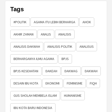
Tags
#POLITIK
AGAMA ITU LEBIH BERHARGA
AHOK
AKHIR ZAMAN
ANALIS
ANALISIS
ANALISIS DAKWAH
ANALISIS POLITIK
ANALISUS
BERHARGANYA ILMU AGAMA
BPJS
BPJS KESEHATAN
DAKEAH
DAKWAG
DAKWAH
DESAIN IBU KOTA
EKONOMI
FEMINISME
FIQH
GUS SHOLAH MEMBELA ISLAM
HUMANISME
IBU KOTA BARU INDONESIA