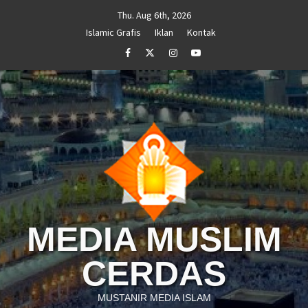
Skip
Thu. Aug 6th, 2026
to
Islamic Grafis
Iklan
Kontak
content
Facebook
Twitter
Instagram
Youtube
MEDIA MUSLIM
CERDAS
MUSTANIR MEDIA ISLAM