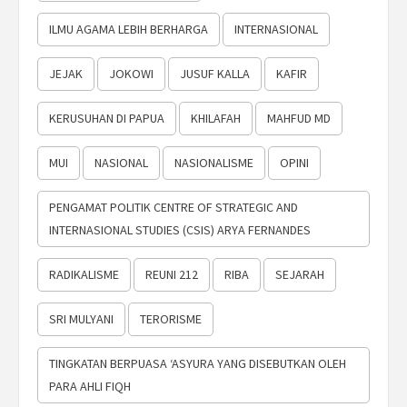
ILMU AGAMA LEBIH BERHARGA
INTERNASIONAL
JEJAK
JOKOWI
JUSUF KALLA
KAFIR
KERUSUHAN DI PAPUA
KHILAFAH
MAHFUD MD
MUI
NASIONAL
NASIONALISME
OPINI
PENGAMAT POLITIK CENTRE OF STRATEGIC AND
INTERNASIONAL STUDIES (CSIS) ARYA FERNANDES
RADIKALISME
REUNI 212
RIBA
SEJARAH
SRI MULYANI
TERORISME
TINGKATAN BERPUASA ‘ASYURA YANG DISEBUTKAN OLEH
PARA AHLI FIQH