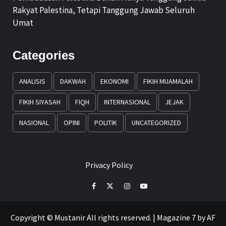
Rakyat Palestina, Tetapi Tanggung Jawab Seluruh
Umat
Categories
ANALISIS
DAKWAH
EKONOMI
FIKIH MUAMALAH
FIKIH SIYASAH
FIQH
INTERNASIONAL
JEJAK
NASIONAL
OPINI
POLITIK
UNCATEGORIZED
Privacy Policy
Facebook
Twitter
Instagram
Youtube
Copyright © Mustanir All rights reserved.
|
Magazine 7
by AF