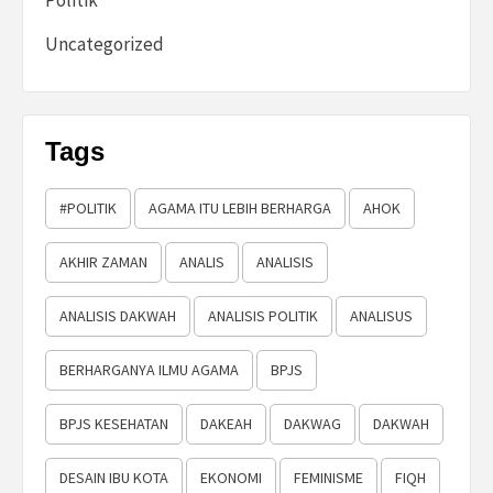
Politik
Uncategorized
Tags
#POLITIK
AGAMA ITU LEBIH BERHARGA
AHOK
AKHIR ZAMAN
ANALIS
ANALISIS
ANALISIS DAKWAH
ANALISIS POLITIK
ANALISUS
BERHARGANYA ILMU AGAMA
BPJS
BPJS KESEHATAN
DAKEAH
DAKWAG
DAKWAH
DESAIN IBU KOTA
EKONOMI
FEMINISME
FIQH