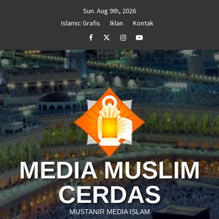
Skip
Sun. Aug 9th, 2026
to
Islamic Grafis
Iklan
Kontak
content
Facebook
Twitter
Instagram
Youtube
MEDIA MUSLIM
CERDAS
MUSTANIR MEDIA ISLAM