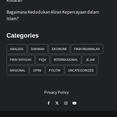
Khilafah
Bagaimana Kedudukan Aliran Kepercayaan dalam
Islam?
Categories
ANALISIS
DAKWAH
EKONOMI
FIKIH MUAMALAH
FIKIH SIYASAH
FIQH
INTERNASIONAL
JEJAK
NASIONAL
OPINI
POLITIK
UNCATEGORIZED
Privacy Policy
Facebook
Twitter
Instagram
Youtube