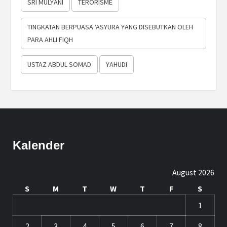
SRI MULYANI
TERORISME
TINGKATAN BERPUASA ‘ASYURA YANG DISEBUTKAN OLEH
PARA AHLI FIQH
USTAZ ABDUL SOMAD
YAHUDI
Kalender
August 2026
S
M
T
W
T
F
S
1
2
3
4
5
6
7
8